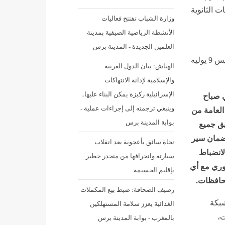
ت الثانوية
وزارة الشباب تفتتح فعاليات
الأنشطة الرياضية الصيفية بمدينة
العلمين الجديدة - المدينة برس
نشر في: الخميس 9 يوليه 2026 - 12:36 م | آخر تحديث: الخميس 9 يوليه
الهباش: بيان الدول العربية
والإسلامية لإدانة الانتهاكات
الإسرائيلية ركيزة يمكن البناء عليها..
ي صباح
وينبغي ترجمته إلى إجراءات عملية -
 العامة من
بوابة المدينة برس
يق جميع
لضمان سير
نجاة سائق بأعجوبة بعد انقلاب
لانضباط
سيارته وانجرافها من منحدر خطير
وري مع أي
بإقليم الحسيمة
محافظات.
رصيف الصحافة: ضبط بيع المكملات
شبكة
الغذائية يعزز سلامة المستهلكين
ت،
بالمغرب - بوابة المدينة برس