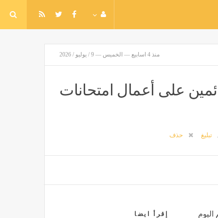
منذ 4 اسابيع — الخميس — 9 / يوليو / 2026
ائمين على أعمال امتحانات
تبليغ
حذف
 اليوم
إقرأ ايضا