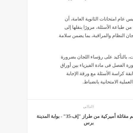
س عام امتحانات الثانوية العامة، أن
ن طباعة الأسئلة، مرورًا بنقلها إلى
جان النظام والمراقبة، بما يضمن سلامة
ت، بالتأكيد على رؤساء اللجان بضرورة
رة الفصل فى مادة الفيزياء بين أوراق
طابقة كراسة الأسئلة مع ورقة الإجابة
عملية الامتحانية بانضباط.
التالى
تحطم مقاتلة أميركية من طراز "إف-35" - بوابة المدينة
برس