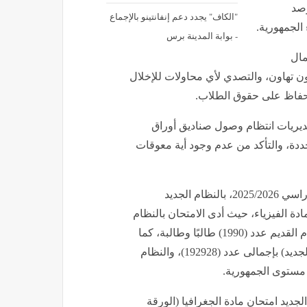
رصد
"الكاف" يجدد دعم إنفانتينو بالإجماع
 الجمهورية.
- بوابة المدينة برس
مال
ون تهاون، والتصدي لأي محاولات للإخلال
لحفاظ على حقوق الطلاب.
لمديريات انتظام وصول صناديق أوراق
حددة، والتأكد من عدم وجود أية معوقات
وأدى صباح اليوم طلاب شهادة إتمام الثانوية العامة للعام الدراسي 2025/2026، بالنظام الجديد
ادة الفيزياء، حيث أدى الامتحان بالنظام
الجديد عدد (680067) طالبًا وطالبة، فيما أدى الامتحان بالنظام القديم عدد (1990) طالبًا وطالبة، كما
أدى طلاب الشعبة الأدبية الامتحان فى مادة التاريخ (النظام الجديد) بإجمالى عدد (192928)، والنظام
ظام الجديد امتحان مادة الجغرافيا (الورقة