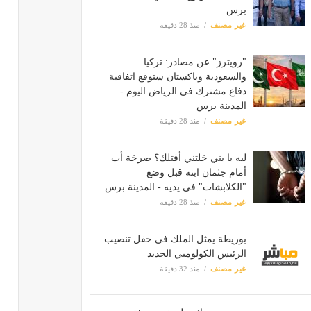
برس
غير مصنف
منذ 28 دقيقة
"رويترز" عن مصادر: تركيا
والسعودية وباكستان ستوقع اتفاقية
دفاع مشترك في الرياض اليوم -
المدينة برس
غير مصنف
منذ 28 دقيقة
ليه يا بني خلتني أقتلك؟ صرخة أب
أمام جثمان ابنه قبل وضع
"الكلابشات" في يديه - المدينة برس
غير مصنف
منذ 28 دقيقة
بوريطة يمثل الملك في حفل تنصيب
الرئيس الكولومبي الجديد
غير مصنف
منذ 32 دقيقة