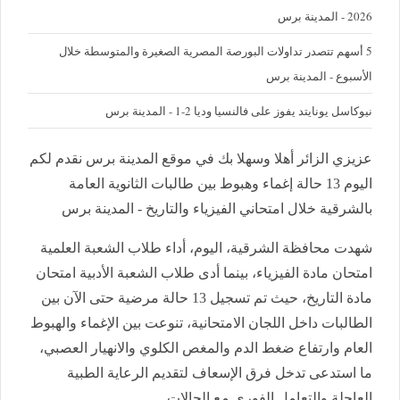
2026 - المدينة برس
5 أسهم تتصدر تداولات البورصة المصرية الصغيرة والمتوسطة خلال
الأسبوع - المدينة برس
نيوكاسل يونايتد يفوز على فالنسيا وديا 2-1 - المدينة برس
عزيزي الزائر أهلا وسهلا بك في موقع المدينة برس نقدم لكم
اليوم 13 حالة إغماء وهبوط بين طالبات الثانوية العامة
بالشرقية خلال امتحاني الفيزياء والتاريخ - المدينة برس
شهدت محافظة الشرقية، اليوم، أداء طلاب الشعبة العلمية
امتحان مادة الفيزياء، بينما أدى طلاب الشعبة الأدبية امتحان
مادة التاريخ، حيث تم تسجيل 13 حالة مرضية حتى الآن بين
الطالبات داخل اللجان الامتحانية، تنوعت بين الإغماء والهبوط
العام وارتفاع ضغط الدم والمغص الكلوي والانهيار العصبي،
ما استدعى تدخل فرق الإسعاف لتقديم الرعاية الطبية
العاجلة والتعامل الفوري مع الحالات.