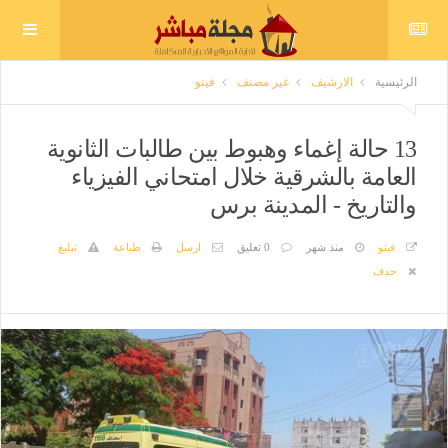
الرئيسية
الارشيف
غير مصنف
فيتو
13 حالة إغماء وهبوط بين طالبات الثانوية
العامة بالشرقية خلال امتحاني الفيزياء
والتاريخ - المدينة برس
فيتو
منذ شهر
0 تعليق
ارسل
طباعة
تبليغ
حذف