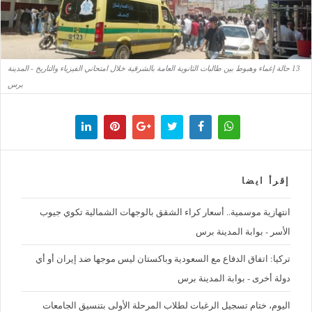
13 حالة إغماء وهبوط بين طالبات الثانوية العامة بالشرقية خلال امتحاني الفيزياء والتاريخ - المدينة
برس
إقرأ ايضا
‪انتهازية موسمية.. أسعار كراء الشقق بالوجهات الشمالية تكوي جيوب
الأسر - بوابة المدينة برس
تركيا: اتفاق الدفاع مع السعودية وباكستان ليس موجها ضد إيران أو أي
دولة أخرى - بوابة المدينة برس
اليوم، ختام تسجيل الرغبات لطلاب المرحلة الأولى بتنسيق الجامعات