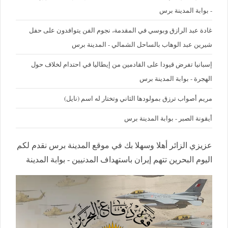
- بوابة المدينة برس
غادة عبد الرازق وبوسي في المقدمة، نجوم الفن يتوافدون على حفل
شيرين عبد الوهاب بالساحل الشمالي - المدينة برس
إسبانيا تفرض قيودا على القادمين من إيطاليا في احتدام لخلاف حول
الهجرة - بوابة المدينة برس
مريم أصواب ترزق بمولودها الثاني وتختار له اسم (نايل)
أيقونة الصبر - بوابة المدينة برس
عزيزي الزائر أهلا وسهلا بك في موقع المدينة برس نقدم لكم
اليوم البحرين تتهم إيران باستهداف المدنيين - بوابة المدينة