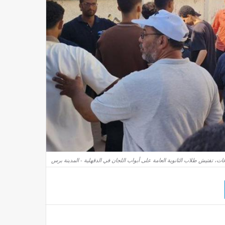
عات، تفتيش طلاب الثانوية العامة على أبواب اللجان في الدقهلية - المدينة برس