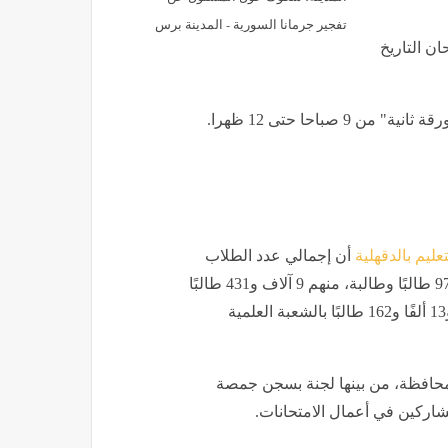
تفجير جرمانا السورية - المدينة برس
ان التاريخ
صباحا حتى 12 ظهرا.
عليم بالدقهلية
أن إجمالي عدد الطلاب
المتقدمين لامتحانات الثانوية العامة هذا العام يبلغ 72 ألفًا و971 طالبًا وطالبة، منهم 9 آلاف و431 طالبًا
بالشعبة الأدبية، و49 ألفًا و899 طالبًا بالشعبة العلمية علوم، و13 ألفًا و162 طالبًا بالشعبة العلمية
17 لجنة على مستوى المحافظة، من بينها لجنة بسجن جمصة