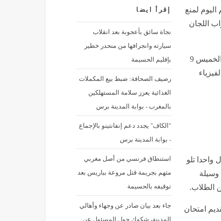
اليوم لمنع
إقرأ ايضا
اب اللجان
نجاة سائق بأعجوبة بعد انقلاب
سيارته وانجرافها من منحدر خطير
بإقليم الحسيمة
بالنظامين الجديد والقديم اليوم الخميس 9
الفيزياء
رصيف الصحافة: ضبط بيع المكملات
الغذائية يعزز سلامة المستهلكين
بالمغرب - بوابة المدينة برس
"الكاف" يجدد دعم إنفانتينو بالإجماع
- بوابة المدينة برس
استنطاق فرنسي من أصل مغربي
 واحدا تلو
متهم بجريمة قتل مروعة بباريس بعد
 وسيلة
توقيفه بالحسيمة
ن الطلاب.
جاء بعد بيان صادر عن وجهاء وأهالي
ديم امتحان
المدينة، شكوك حول المسئول عن