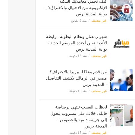
كيف تحمي معاملاتك البنكية
الإلكترونية من الاحتيال والاختراق؟ -
بوابة المدينة برس
غير مصنف
منذ 9 دقائق
شهر رمضان ونظام البطولة.. رابطة
الأندية تعلن أجندة الموسم الجديد -
بوابة المدينة برس
غير مصنف
منذ 12 دقيقة
من قدم وعدًا لـ بيزيرا بالاحتراف؟
مصدر في الزمالك يكشف التفاصيل
- المدينة برس
غير مصنف
منذ 15 دقيقة
لحظات الغضب تنتهي برصاصة
قاتلة، خلاف على مشروب يتحول
إلى جريمة دامية بالخصوص -
المدينة برس
غير مصنف
منذ 15 دقيقة