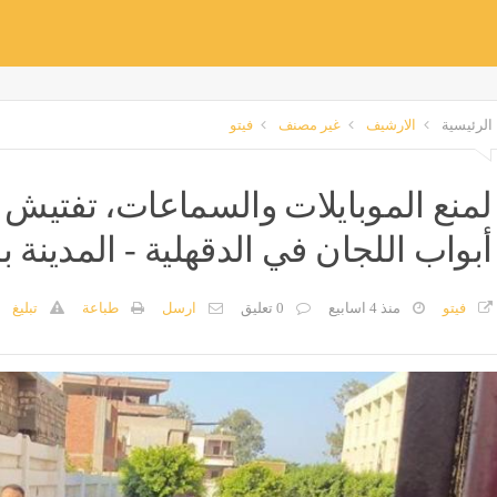
الرئيسية
الارشيف
غير مصنف
فيتو
لمنع الموبايلات والسماعات، تفتيش ط
أبواب اللجان في الدقهلية - المدينة
فيتو
منذ 4 اسابيع
0 تعليق
ارسل
طباعة
تبليغ