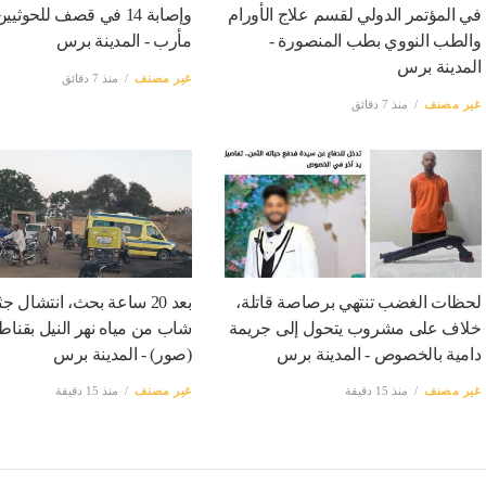
في المؤتمر الدولي لقسم علاج الأورام
وإصابة 14 في قصف للحوثي
والطب النووي بطب المنصورة -
مأرب - المدينة برس
المدينة برس
غير مصنف
منذ 7 دقائق
غير مصنف
منذ 7 دقائق
لحظات الغضب تنتهي برصاصة قاتلة،
بعد 20 ساعة بحث، انتشال ج
خلاف على مشروب يتحول إلى جريمة
شاب من مياه نهر النيل بقناط
دامية بالخصوص - المدينة برس
(صور) - المدينة برس
غير مصنف
منذ 15 دقيقة
غير مصنف
منذ 15 دقيقة