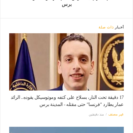
برس
أخبار
ذات صلة
17 دقيقة تحت النار، بسلاح على كتفه وموتوسيكل يقوده.. الرائد
عمار يطارد "فرنسا" حتى مقتله - المدينة برس
غير مصنف
منذ دقيقتين