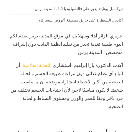
نيوكاسل يونايتد يفوز على فالنسيا وديا 2-1 - المدينة برس
أكادير.. السيطرة على حريق بمنطقة أغروض ببنسركاو
عزيزي الزائر أهلا وسهلا بك في موقع المدينة برس نقدم لكم
اليوم طبيبة تغذية تحذر من تقليد أنظمة الدايت دون إشراف
متخصص - المدينة برس
أكدت الدكتورة يارا إبراهيم، استشاري
التغذية العلاجية
، أن
اتباع أي نظام غذائي دون مراعاة طبيعة الجسم والحالة
الصحية من أكثر الأخطاء انتشارا، موضحة أن ما يناسب
شخصًا لا يكون مناسبًا لآخر، لأن احتياجات الجسم تختلف من
فرد لآخر وفقًا للعمر والوزن ومستوى النشاط والحالة
الصحية.