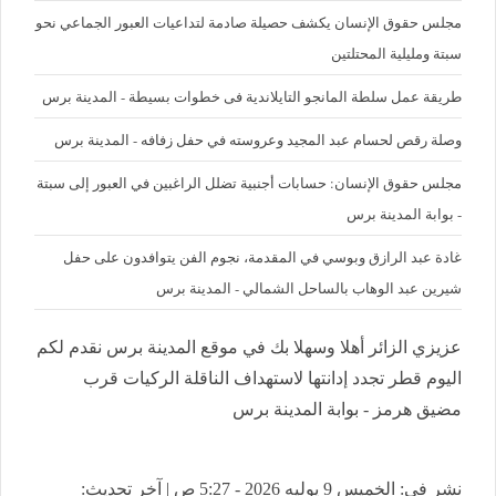
مجلس حقوق الإنسان يكشف حصيلة صادمة لتداعيات العبور الجماعي نحو
سبتة ومليلية المحتلتين
طريقة عمل سلطة المانجو التايلاندية فى خطوات بسيطة - المدينة برس
وصلة رقص لحسام عبد المجيد وعروسته في حفل زفافه - المدينة برس
مجلس حقوق الإنسان: حسابات أجنبية تضلل الراغبين في العبور إلى سبتة
- بوابة المدينة برس
غادة عبد الرازق وبوسي في المقدمة، نجوم الفن يتوافدون على حفل
شيرين عبد الوهاب بالساحل الشمالي - المدينة برس
عزيزي الزائر أهلا وسهلا بك في موقع المدينة برس نقدم لكم
اليوم قطر تجدد إدانتها لاستهداف الناقلة الركيات قرب
مضيق هرمز - بوابة المدينة برس
نشر في: الخميس 9 يوليه 2026 - 5:27 ص | آخر تحديث: