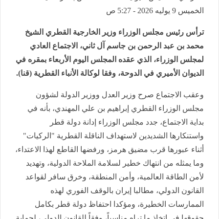
الخميس 9 يوليه 2026 - 5:27 ص
ترأس رئيس مجلس الوزراء وزير الخارجية القطري الشيخ
محمد بن عبد الرحمن بن جاسم آل ثاني، الاجتماع العادي
لمجلس الوزراء، الذي عقده المجلس اليوم الأربعاء بمقره في
الديوان الأميري في الدوحة، وفقا لوكالة الأنباء القطرية (قنا).
وعقب الاجتماع صرح وزير العدل ووزير الدولة لشؤون
مجلس الوزراء القطري إبراهيم بن علي المهندي، بأنه في
بداية الاجتماع، جدد مجلس الوزراء إدانة دولة قطر
واستنكارها الشديدين لاستهداف الناقلة القطرية "الركيات"
أثناء عبورها قرب مضيق هرمز، ورفضها القاطع لهذا الاعتداء،
وما يمثله من انتهاك خطير لسلامة الملاحة الدولية، وتهديد
لأمن الطاقة العالمية، وأمن المنطقة، وخرق سافر لقواعد
القانون الدولي، مطالبا إيران بالوقف الفوري لهذه
الممارسات الخطيرة، ومؤكدا احتفاظ دولة قطر بكامل
حقوقها في اتخاذ ما تراه مناسباً، وفقاً للقانون الدولي، لحماية