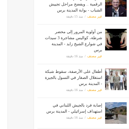
الرقمية .. ويفضح مراحل تجييش
الشباب - بوابة المدينة برس
غير مصنف
منذ 15 دقيقة
من أولوية المرور إلى محضر
شرطة، كواليس مشاجرة 3 سيدات
في شوارع الشيخ زايد - المدينة
برس
غير مصنف
منذ 16 دقيقة
أطفال على الأرصفة، سقوط شبكة
استغلال الصغار في التسول بالجيزة
- المدينة برس
غير مصنف
منذ 16 دقيقة
إصابة فرد بالجيش اللبناني في
استهداف إسرائيلي - المدينة برس
غير مصنف
منذ 16 دقيقة