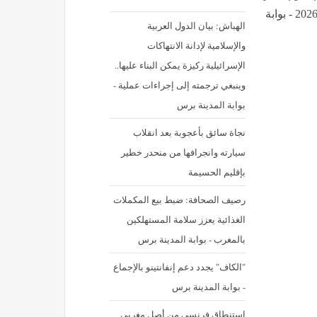
الجنيه الإسترليني أمام الجنيه المصري اليوم الأربعاء 8 يوليو 2026 - بوابة
الهباش: بيان الدول العربية
والإسلامية لإدانة الانتهاكات
الإسرائيلية ركيزة يمكن البناء عليها..
وينبغي ترجمته إلى إجراءات عملية -
بوابة المدينة برس
نجاة سائق بأعجوبة بعد انقلاب
سيارته وانجرافها من منحدر خطير
بإقليم الحسيمة
رصيف الصحافة: ضبط بيع المكملات
الغذائية يعزز سلامة المستهلكين
بالمغرب - بوابة المدينة برس
"الكاف" يجدد دعم إنفانتينو بالإجماع
- بوابة المدينة برس
استنطاق فرنسي من أصل مغربي