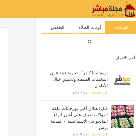
العملات
أوقات الصلاة
الطقس
أخر الاخبار
نوستالجيا كيدز”.. تجربة فنية تثري
المخيمات الصيفية وتلامس خيال
الأطفال
غير مصنف
منذ 4 دقائق
قبل انطلاق أكبر مهرجانات ملكة
الفواكه، تعرف على أشهر أنواع
المانجو في الإسماعيلية - المدينة
برس
غير مصنف
منذ 8 دقائق