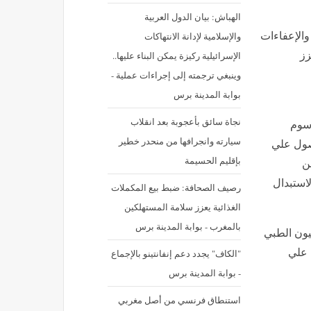
الهباش: بيان الدول العربية
والإسلامية لإدانة الانتهاكات
والإعفاءات
الإسرائيلية ركيزة يمكن البناء عليها..
زز
وينبغي ترجمته إلى إجراءات عملية -
بوابة المدينة برس
نجاة سائق بأعجوبة بعد انقلاب
لرسوم
سيارته وانجرافها من منحدر خطير
صول علي
بإقليم الحسيمة
ن
لاستبدال
رصيف الصحافة: ضبط بيع المكملات
الغذائية يعزز سلامة المستهلكين
بالمغرب - بوابة المدينة برس
يون الطبي
 علي
"الكاف" يجدد دعم إنفانتينو بالإجماع
- بوابة المدينة برس
استنطاق فرنسي من أصل مغربي