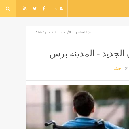
منذ 4 اسابيع — الأربعاء — 8 / يوليو / 2026
حذف