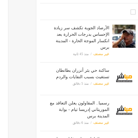
الأرصاد الجوية تكشف سر زيادة
الإحساس بدرجات الحرارة بعد
انكسار الموجة الحارة - المدينة
برس
غير مصنف
منذ 45 ثانية
ساكنة حي بئر أنزران بطانطان
تستغيث بسبب النفايات والردم
غير مصنف
منذ 5 دقائق
رسميا.. المقاولون يعلن التعاقد مع
الموريتاني إدريسا تيام - بوابة
المدينة برس
غير مصنف
منذ 6 دقائق