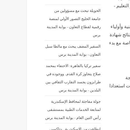
وزير التعليم -
الحويلة تبحث مع مسؤولين من
جامعة الخليج التصور الأولي لمنصة
رقمية لقطاع التعاون - بوابة المدينة
ة وأولياء
برس
ائج شهادة
اصة مع بدء
السفير المضف يبحث مع مالطا سبل
التعاون - بوابة المدينة برس
سفير تركيا بالقاهرة: الاحتفاء بمحمد
صلاح يتجاوز كرة القدم.. ووجوده في
جة
طرابزون يجسد التقارب الثقافي بين
ساعات استعدادا
البلدين - بوابة المدينة برس
جولة مفاجئة لمحافظ الإسكندرية
لمتابعة الخدمات الطبية بمستشفى
رأس التين العام - بوابة المدينة برس
انطلقت من الإسكندرية.. «تاكسي