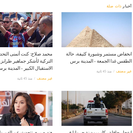
أخبار
ذات صلة
انخفاض مستمر وشبورة كثيفة، حالة
محمد صلاح: كنت أتمنى التحدث
الطقس غدا الجمعة - المدينة برس
التركية لأشكر جماهير طرابز
الاستقبال الكبير - المدينة بر
غير مصنف
منذ 45 ثانية
غير مصنف
منذ 45 ثانية
انفجار حافلة ركاب بمدينة جرمانا في
هند صبري تتحدث عن الفن وا