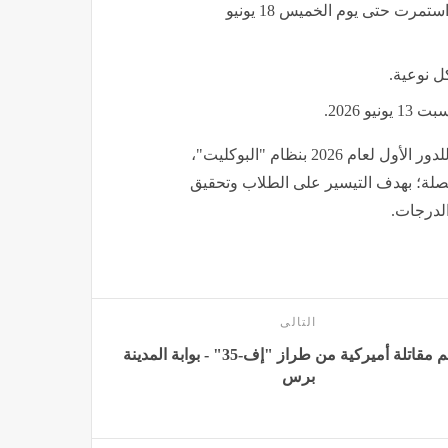
​الامتحانات التحريرية: انطلقت يوم السبت 6 يونيو 2026 واستمرت حتى يوم الخميس 18 يونيو
 2026.
وعُقدت جميع الامتحانات التحريرية لطلاب الدبلومات الفنية للدور الأول لعام 2026 بنظام "البوكليت"،
نفصلة؛ بهدف التيسير على الطلاب وتحقيق
الدرجات.
التالى
تحطم مقاتلة أميركية من طراز "إف-35" - بوابة المدينة
برس