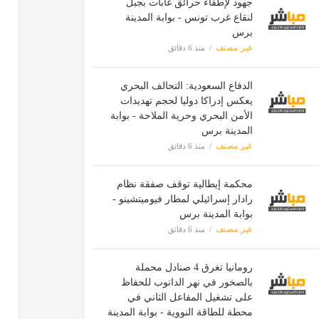
جهود لإطفاء حرائق غابات بجبل
لنقاع غرب تونس - بوابة المدينة
برس
غير مصنف
منذ 6 دقائق
الدفاع السعودية: التحالف البحري
يعكس إدراكا دوليا لحجم تهديدات
الأمن البحري وحرية الملاحة - بوابة
المدينة برس
غير مصنف
منذ 6 دقائق
محكمة إيطالية توقف صفقة نظام
رادار إسرائيلي لمطار فيوميتشينو -
بوابة المدينة برس
غير مصنف
منذ 6 دقائق
رومانيا تغرق 4 صنادل محملة
بالصخور في نهر الدانوب للحفاظ
على تشغيل المفاعل الثاني في
محطة للطاقة النووية - بوابة المدينة