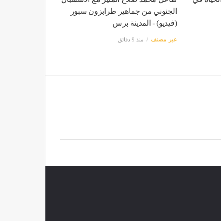
الجنوني من جماهير طرابزون سبور
(فيديو) - المدينة برس
غير مصنف
منذ 9 دقائق