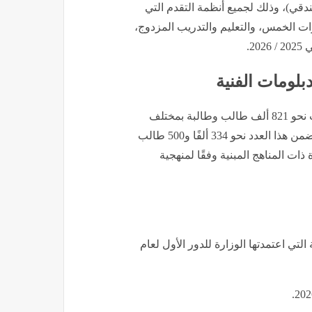
ندقي)، وذلك لجميع أنظمة التقدم التي
ات الخمس، والتعليم والتدريب المزدوج،
2.
دبلومات الفنية
حيث وصل ​إجمالي عدد الطلاب الذين تقدموا لأداء الامتحانات نحو 821 ألف طالب وطالبة بمختلف
التخصصات، وأُديت الامتحانات داخل 2506 لجان امتحانية، وتضمن هذا العدد نحو 334 ألفًا و500 طالب
ذات المناهج المبنية وفقًا لمنهجية
التي اعتمدتها الوزارة للدور الأول لعام