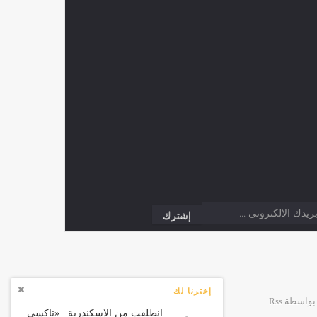
إخترنا لك
انطلقت من الإسكندرية.. «تاكسي