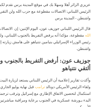
عزيزي الزائر أهلا وسهلا بك في موقع المدينة برس نقدم لكم
الرئيس اللبناني: الاتصالات مقطوعة مع حزب الله ولن التقي 
واشنطن - المدينة برس
قال الرئيس اللبناني جوزيف عون، اليوم الإثنين: إن الاتصال
الله
مقطوعة، مؤكدا أنه يرفض التفريط بالجنوب اللبناني، ول
رئيس الوزراء الإسرائيلي بنيامين نتنياهو على هامش زيارته إ
واشنطن.
جوزيف عون: أرفض التفريط بالجنوب و
ألتقي نتنياهو
وأكدت تقارير إعلامية أن الرئيس اللبناني يستعد لزيارة البيت
ولقاء الرئيس الأمريكي دونالد
ترامب
قبل نهاية يوليو الجاري
استكمال لتحصين الاتفاق الإطاري مع إسرائيل وترقب ترجمت
البدء بـورشة عسكرية في الجنوب برعاية ومراقبة مباشرتي
الأمريكيين.