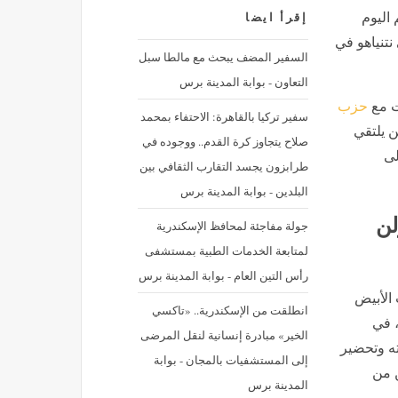
 اليوم
إقرأ ايضا
نتنياهو في
السفير المضف يبحث مع مالطا سبل
التعاون - بوابة المدينة برس
ات مع
حزب
سفير تركيا بالقاهرة: الاحتفاء بمحمد
ن يلتقي
صلاح يتجاوز كرة القدم.. ووجوده في
لى
طرابزون يجسد التقارب الثقافي بين
البلدين - بوابة المدينة برس
لن
جولة مفاجئة لمحافظ الإسكندرية
لمتابعة الخدمات الطبية بمستشفى
رأس التين العام - بوابة المدينة برس
 الأبيض
انطلقت من الإسكندرية.. «تاكسي
، في
الخير» مبادرة إنسانية لنقل المرضى
ه وتحضير
إلى المستشفيات بالمجان - بوابة
ن من
المدينة برس