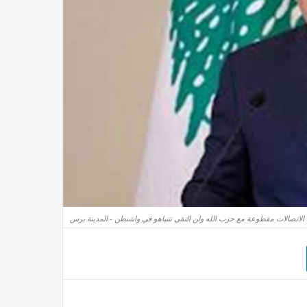
: الاتصالات مقطوعة مع حزب الله ولن التقي نتنياهو في واشنطن - المدينة برس