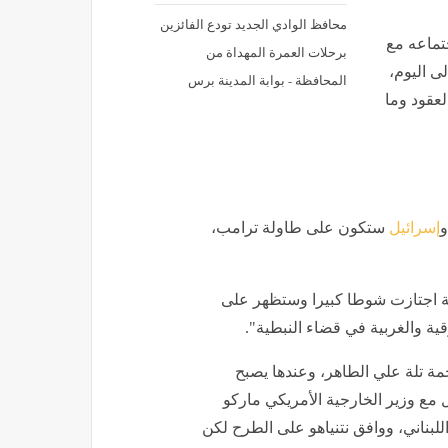
محافظ الوادي الجديد تودع الفائزين
تماعه مع
برحلات العمرة المهداة من
قية الهدنة عام 1949 وصولا إلى اليوم،
المحافظة - بوابة المدينة برس
لعقود وما
و
إسرائيل
ستكون على طاولة ترامب،
ية اجتازت شوطا كبيرا وستظهر على
ة والغربية في قضاء النبطية".
ة تلة علي الطاهر، وعندها يصبح
ل مع وزير الخارجية الأمريكي ماركو
لبناني، ووافق نتنياهو على الطرح لكن