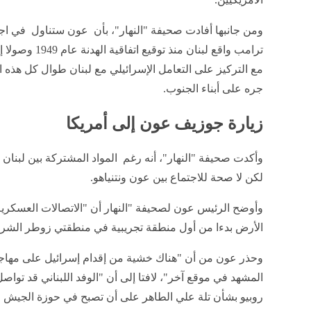
ومن جانبها أفادت صحيفة "النهار"، بأن عون ستناول في اج
ترامب واقع لبنان منذ توقيع اتفا
مع التركيز على التعامل الإسرائيلي مع لبنان طوال كل هذه ا
جره على أبناء الجنوب.
زيارة جوزيف عون إلى أمريكا
وأكدت صحيفة "النهار"، أنه رغم المواد المشتركة بين لبنان 
لكن لا صحة للاجتماع بين عون ونتنياهو.
وأوضح الرئيس عون لصحيفة "النهار أن "الاتصالات العسكر
الأرض بدءا من أول منطقة تجريبية في منطقتي زوطر الشرقي
وحذر عون من أن "هناك خشية من إقدام إسرائيل على مهاجم
المشهد في موقع آخر"، لافتا إلى أن "الوفد اللبناني قد تواص
روبيو بشأن تلة علي الطاهر على أن تصبح في حوزة الجيش ال