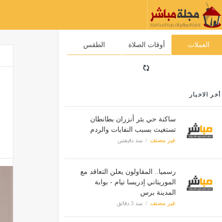
العملات
أوقات الصلاة
الطقس
أخر الاخبار
ساكنة حي بئر أنزران بطانطان
تستغيث بسبب النفايات والردم
غير مصنف
منذ دقيقتين
رسميا.. المقاولون يعلن التعاقد مع
الموريتاني إدريسا تيام - بوابة
المدينة برس
غير مصنف
منذ 3 دقائق