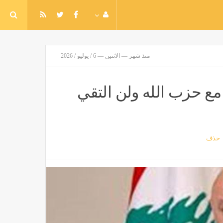
منذ شهر — الاثنين — 6 / يوليو / 2026
مع حزب الله ولن التقي
حذف