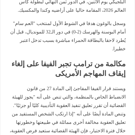
البلجيكي يوم الاثنين، في الدور ثمن النهائي لبطولة كأس
العالم 2026، المقامة حاليا على أراضيه وكندا والمكسيك.
وسجل بالوغون هدفا في الشوط الأول لمنتخب "العم سام"
أمام البوسنة والهرسك (2-0) في دور الـ32 للمونديال، قبل أن
يُطرد لاحقا بالبطاقة الحمراء مباشرة بسبب تدخل اعتبر
خطيرا.
مكالمة من ترامب تجبر الفيفا على إلغاء
إيقاف المهاجم الأمريكى
ويستند قرار الفيفا المفاجئ إلى المادة 27 من قانون
الانضباط الخاص بالمنظمة، والتي تنص على أنه "يجوز للهيئة
القضائية أن تقرر تعليق تنفيذ العقوبة التأديبية كليًا أو جزئيًا".
وتنص المادة أيضًا على أنه "إذا ارتكب الشخص المستفيد من
تعليق العقوبة مخالفة أخرى مماثلة في طبيعتها وخطورتها
خلال فترة الاختبار، فإن الهيئة القضائية ستعيد فرض العقوبة،