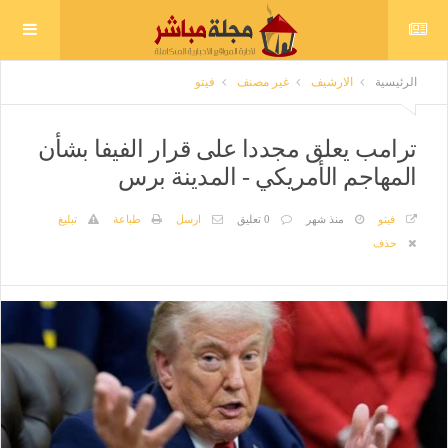
الرئيسية
الارشيف
غير مصنف
فيتو
ترامب يعلق مجددا على قرار الفيفا بشأن
المهاجم الأمريكي - المدينة برس
فيتو
منذ شهر
0 تعليق
ارسل
طباعة
تبليغ
حذف