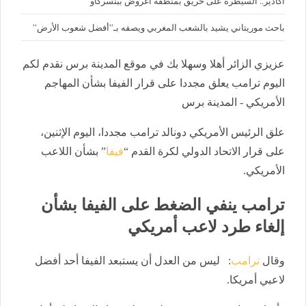
أكادير.. السيطرة على حريق بمنطقة أغروض ببنسركاو
باحث موريتاني يشيد بالشعب المغربي ويصفه بـ”أفضل شعوب الأرض”
عزيزي الزائر أهلا وسهلا بك في موقع المدينة برس نقدم لكم
اليوم ترامب يعلق مجددا على قرار الفيفا بشأن المهاجم
الأمريكي - المدينة برس
علق الرئيس الأمريكي دونالد ترامب مجددا، اليوم الإثنين،
على قرار الاتحاد الدولي لكرة القدم “
فيفا
” بشأن اللاعب
الأمريكي.
ترامب ينفي الضغط على الفيفا بشأن
إلغاء طرد لاعب أمريكي
وقال
ترامب
: ليس من العدل أن يستبعد الفيفا أحد أفضل
لاعبي أمريكا.