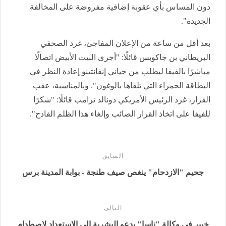
دون المساس بأي عقوبة إضافية مفروضة على المخالفة
الجديدة".
بعد أقل من ساعة من الإعلان المفاجئ، غرد الصحفي
البريطاني بن جاكوبس قائلًا: "أجرى البيت الأبيض اتصالًا
مباشرًا بالفيفا ليطلب من جياني إنفانتينو إعادة النظر في
البطاقة الحمراء التي تلقاها بالوغون". وبالمناسبة، عقب
القرار، غرد الرئيس الأمريكي دونالد ترامب قائلًا: "شكرًا
للفيفا على اتخاذ القرار الصائب وإلغاء هذا الظلم الفادح".
السابق
جحيم "الازدحام" ينغص صيف طنجة - بوابة المدينة برس
التالى
خبير في وكالة "ناسا" يدعو البشرية إلى الاستعداد لاصطدام