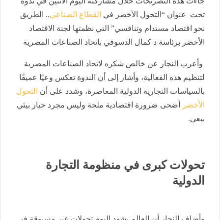
​جاءت هذه التصريحات خلال مشاركته اليوم الاثنين في ندوة
تحت عنوان “التحول الأخضر في
القطاع الصناعي
.. الطريق
نحو اقتصاد مستدام وتنافسي” التي نظمتها لجنة الاقتصاد
الأخضر برئاسة د كمال الدسوقي باتحاد الصناعات المصرية
وأعرب النجار عن خالص شكره لاتحاد الصناعات المصرية
لتنظيم هذه الفعالية، وأشار إلى أن الندوة تعكس وعيًا عميقًا
بالسياسات التجارية الدولية المعاصرة، وشدد على أن
التحول
الأخضر
أضحى ضرورة اقتصادية ملحة وليس مجرد خيار بيئي
بيعي.
​تحولات كبرى في منظومة التجارة
الدولية
​وأضاف النجار أن العالم يشهد اليوم تحولات غير مسبوقة في