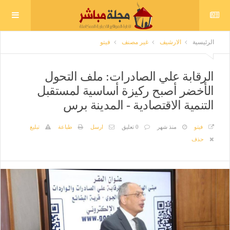
الرئيسية
الارشيف
غير مصنف
فيتو
الرقابة علي الصادرات: ملف التحول
الأخضر أصبح ركيزة أساسية لمستقبل
التنمية الاقتصادية - المدينة برس
فيتو
منذ شهر
0 تعليق
ارسل
طباعة
تبليغ
حذف