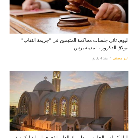
اليوم، ثاني جلسات محاكمة المتهمين في "جريمة النقاب"
ببولاق الدكرور - المدينة برس
غير مصنف
منذ 4 دقائق
البابا كيرلس الخامس، بطريرك العلم الذي حمل راية الكنيسة