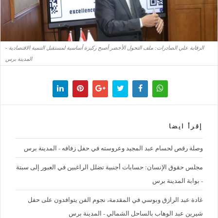
الرقابة علي الصادرات: ملف التحول الأخضر أصبح ركيزة أساسية لمستقبل التنمية الاقتصادية -
المدينة برس
إقرأ ايضا
وصلة رقص لحسام عبد المجيد وعروسته في حفل زفافه - المدينة برس
مجلس حقوق الإنسان: حسابات أجنبية تضلل الراغبين في العبور إلى سبتة
- بوابة المدينة برس
غادة عبد الرازق وبوسي في المقدمة، نجوم الفن يتوافدون على حفل
شيرين عبد الوهاب بالساحل الشمالي - المدينة برس