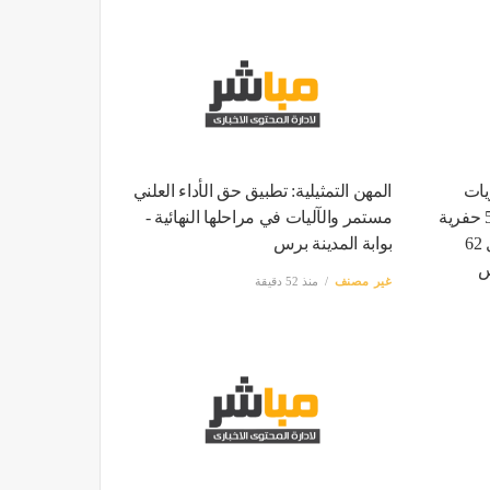
يات
المهن التمثيلية: تطبيق حق الأداء العلني
الفقارية: اكتشفنا أكثر من 500 حفرية
مستمر والآليات في مراحلها النهائية -
لأسماك عاشت في مصر قبل 62
بوابة المدينة برس
س
غير مصنف
منذ 52 دقيقة