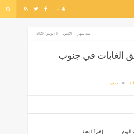
منذ شهر — الاثنين — 6 / يوليو / 2026
حرائق الغابات في جنوب
ليغ
حذف
 اليوم
إقرأ ايضا