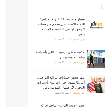
سيناريو مرعب لـ"اختراع أمراض"،
الذكاء الاصطناعي يصمم فيروسات
لا وجود لها في الطبيعة - المدينة
برس
غير مصنف
منذ 15 دقيقة
مكتبة تحتفي برصيد البقالي بأصيلة -
بوابة المدينة برس
غير مصنف
منذ 22 دقيقة
منها فحص حسابات مواقع التواصل،
أمريكا تشدد إجراءات منح تأشيرات
الدخول لأراضيها - المدينة برس
غير مصنف
منذ 31 دقيقة
عضو «صحة النواب» تهاجم حركة