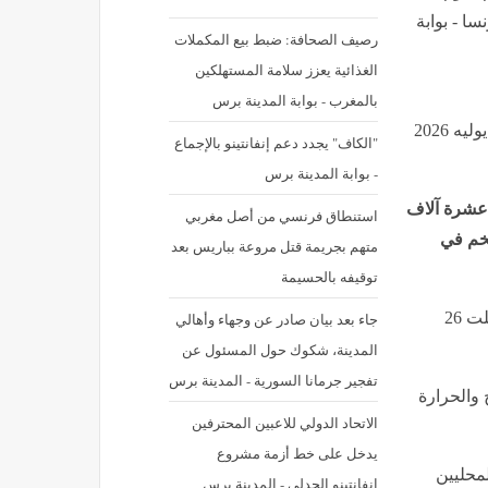
سا - بوابة
رصيف الصحافة: ضبط بيع المكملات
الغذائية يعزز سلامة المستهلكين
بالمغرب - بوابة المدينة برس
نشر في: الإثنين 6 يوليه 2026 - 6:53 م | آخر تحديث: الإثنين 6 يوليه 2026
"الكاف" يجدد دعم إنفانتينو بالإجماع
- بوابة المدينة برس
و عشرة آلاف
استنطاق فرنسي من أصل مغربي
خم في
متهم بجريمة قتل مروعة بباريس بعد
توقيفه بالحسيمة
وقالت سلطات إقليم بيرينيه أورينتال إن عمليات الإجلاء شملت 26
جاء بعد بيان صادر عن وجهاء وأهالي
المدينة، شكوك حول المسئول عن
تفجير جرمانا السورية - المدينة برس
فوعا بالرياح والحرارة
الاتحاد الدولي للاعبين المحترفين
يدخل على خط أزمة مشروع
محليين
انفانتينو الجدلي - المدينة برس