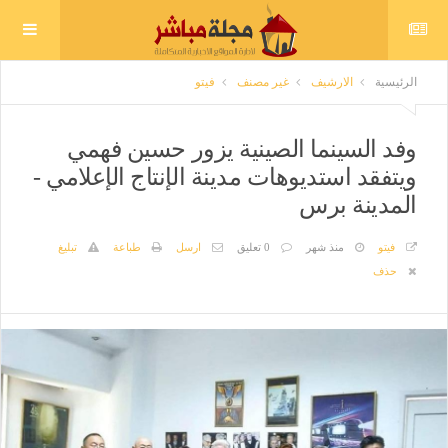
الرئيسية
الارشيف
غير مصنف
فيتو
وفد السينما الصينية يزور حسين فهمي
ويتفقد استديوهات مدينة الإنتاج الإعلامي -
المدينة برس
فيتو
منذ شهر
0 تعليق
ارسل
طباعة
تبليغ
حذف