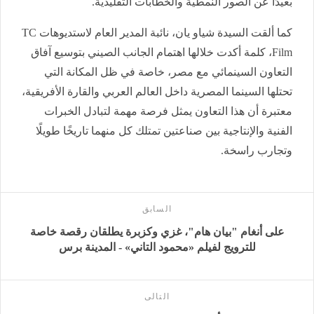
بعيدًا عن الصور النمطية والخطابات التقليدية.
كما ألقت السيدة شياو يان، نائبة المدير العام لاستديوهات TC
Film، كلمة أكدت خلالها اهتمام الجانب الصيني بتوسيع آفاق
التعاون السينمائي مع مصر، خاصة في ظل المكانة التي
تحتلها السينما المصرية داخل العالم العربي والقارة الأفريقية،
معتبرة أن هذا التعاون يمثل فرصة مهمة لتبادل الخبرات
الفنية والإنتاجية بين صناعتين تمتلك كل منهما تاريخًا طويلًا
وتجارب راسخة.
السابق
على أنغام "بيان هام"، غزي وكزبرة يطلقان رقصة خاصة
للترويج لفيلم «محمود التاني» - المدينة برس
التالى