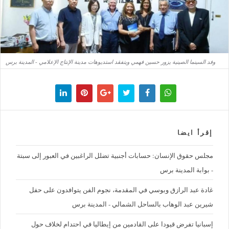
وفد السينما الصينية يزور حسين فهمي ويتفقد استديوهات مدينة الإنتاج الإعلامي - المدينة برس
إقرأ ايضا
مجلس حقوق الإنسان: حسابات أجنبية تضلل الراغبين في العبور إلى سبتة
- بوابة المدينة برس
غادة عبد الرازق وبوسي في المقدمة، نجوم الفن يتوافدون على حفل
شيرين عبد الوهاب بالساحل الشمالي - المدينة برس
إسبانيا تفرض قيودا على القادمين من إيطاليا في احتدام لخلاف حول