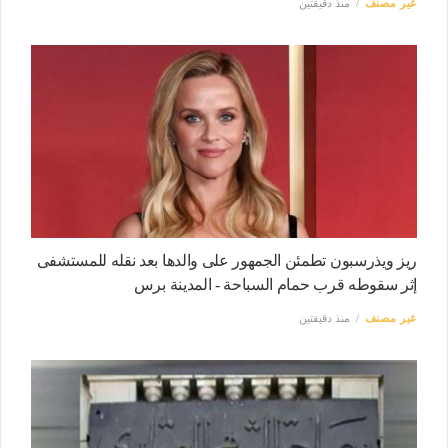
غير مصنف
منذ دقيقتين
ريز ويذرسبون تطمئن الجمهور على والدها بعد نقله للمستشفى
إثر سقوطه قرب حمام السباحة - المدينة برس
غير مصنف
منذ دقيقتين