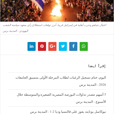
اغتيال نتنياهو وحرب أهلية في إسرائيل قريبا، أبرز توقعات استطلاع رأي بمعهد سياسة الشعب
اليهودي - المدينة برس
إقرأ ايضا
اليوم، ختام تسجيل الرغبات لطلاب المرحلة الأولى بتنسيق الجامعات
2026 - المدينة برس
5 أسهم تتصدر تداولات البورصة المصرية الصغيرة والمتوسطة خلال
الأسبوع - المدينة برس
نيوكاسل يونايتد يفوز على فالنسيا وديا 2-1 - المدينة برس