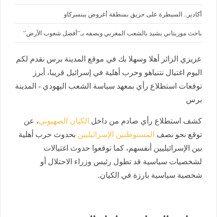
أكادير.. السيطرة على حريق بمنطقة أغروض ببنسركاو
باحث موريتاني يشيد بالشعب المغربي ويصفه بـ”أفضل شعوب الأرض”
عزيزي الزائر أهلا وسهلا بك في موقع المدينة برس نقدم لكم
اليوم اغتيال نتنياهو وحرب أهلية في إسرائيل قريبا، أبرز
توقعات استطلاع رأي بمعهد سياسة الشعب اليهودي - المدينة
برس
كشف استطلاع رأي صادم من داخل
الكيان الصهيوني
، عن
توقع نحو نصف
المستوطنين الإسرائيليين
بحدوث حرب أهلية
بين الإسرائيليين أنفسهم، كما توقعوا حدوث اغتيالات
لشخصيات سياسية قد تطول رئيس وزراء الاحتلال أو
شخصية سياسية بارزة في الكيان.