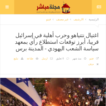
الرئيسية
الارشيف
غير مصنف
فيتو
اغتيال نتنياهو وحرب أهلية في إسرائيل
قريبا، أبرز توقعات استطلاع رأي بمعهد
سياسة الشعب اليهودي - المدينة برس
فيتو
منذ شهر
0 تعليق
ارسل
طباعة
تبليغ
حذف