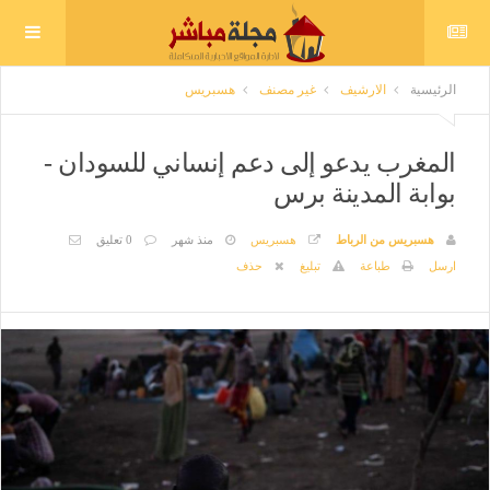
الرئيسية
الارشيف
غير مصنف
هسبريس
المغرب يدعو إلى دعم إنساني للسودان -
بوابة المدينة برس
هسبريس من الرباط
هسبريس
منذ شهر
0 تعليق
ارسل
طباعة
تبليغ
حذف