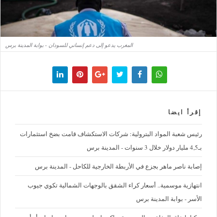
المغرب يدعو إلى دعم إنساني للسودان - بوابة المدينة برس
إقرأ ايضا
رئيس شعبة المواد البترولية: شركات الاستكشاف قامت بضخ استثمارات
بـ4,5 مليار دولار خلال 3 سنوات - المدينة برس
إصابة ناصر ماهر بجزع في الأربطة الخارجية للكاحل - المدينة برس
‪انتهازية موسمية.. أسعار كراء الشقق بالوجهات الشمالية تكوي جيوب
الأسر - بوابة المدينة برس