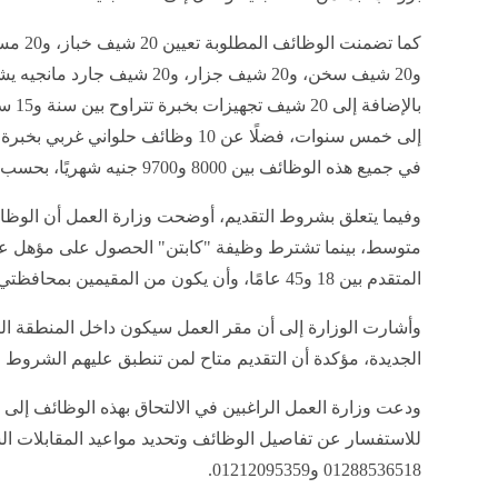
كما تضم
و20 شيف سخن، و20 شيف جزار، و0
إلى خمس سنوات، فضلًا عن 10 وظائف حلو
في جميع هذه الوظائف بين 8000 و9700 جنيه شهريًا، بحسب طبيعة الوظيفة والخبرة.
وفيما يتعلق بشروط التقديم، أوضحت وزارة العمل أن الوظا
متوسط، بينما تشترط وظيفة "كابتن" الحصول على مؤهل عا
المتقدم بين 18 و45 عامًا، وأن يكون من المقيمين بمحافظتي القاهرة أو الجيزة.
وأشارت الوزارة إلى أن مقر العمل سيكون داخل المنطقة الص
الجديدة، مؤكدة أن التقديم متاح لمن تنطبق عليهم الشروط ا
ودعت وزارة العمل الراغبين في الالتحاق بهذه الوظائف إل
للاستفسار عن تفاصيل الوظائف وتحديد مواعيد المقابلات الش
01288536518 و01212095359.