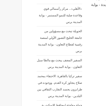
ديدة - بوابة
«الأهلي»... مركز رأسمالي قوي
وقاعدة صلبة للنمو المستمر - بوابة
المدينة برس
الحويلة تبحث مع مسؤولين من
جامعة الخليج التصور الأولي لمنصة
رقمية لقطاع التعاون - بوابة المدينة
برس
السفير المضف يبحث مع مالطا سبل
التعاون - بوابة المدينة برس
سفير تركيا بالقاهرة: الاحتفاء بمحمد
صلاح يتجاوز كرة القدم.. ووجوده في
طرابزون يجسد التقارب الثقافي بين
البلدين - بوابة المدينة برس
جولة مفاجئة لمحافظ الإسكندرية