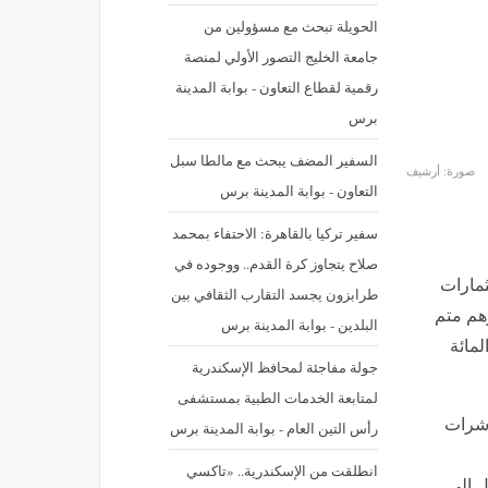
الحويلة تبحث مع مسؤولين من
جامعة الخليج التصور الأولي لمنصة
رقمية لقطاع التعاون - بوابة المدينة
برس
السفير المضف يبحث مع مالطا سبل
صورة: أرشيف
التعاون - بوابة المدينة برس
سفير تركيا بالقاهرة: الاحتفاء بمحمد
صلاح يتجاوز كرة القدم.. ووجوده في
ثمارات
طرابزون يجسد التقارب الثقافي بين
بلغ 23,32 مليار درهم متم
البلدين - بوابة المدينة برس
فاعا بنسبة 41,8 في المائة
جولة مفاجئة لمحافظ الإسكندرية
لمتابعة الخدمات الطبية بمستشفى
ؤشرات
رأس التين العام - بوابة المدينة برس
انطلقت من الإسكندرية.. «تاكسي
مائة لتصل إلى