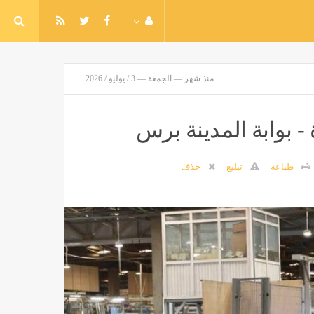
منذ شهر — الجمعة — 3 / يوليو / 2026
 - بوابة المدينة برس
طباعة
تبليغ
حذف