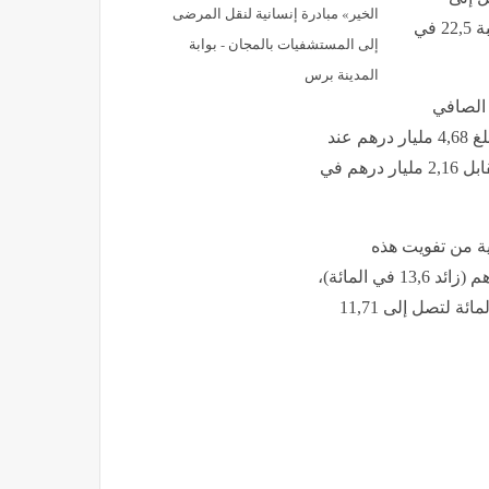
الخير» مبادرة إنسانية لنقل المرضى
29,84 مليار درهم، فيما تراجعت النفقات بنسبة 22,5 في
إلى المستشفيات بالمجان - بوابة
المدينة برس
 الصافي
للاستثمارات المباشرة المغربية بالخارج فقد بلغ 4,68 مليار درهم عند
متم الأشهر الخمسة الأولى من سنة 2026، مقابل 2,16 مليار درهم في
تية من تفويت هذه
الاستثمارات) بلغت ما مجموعه 7 مليارات درهم (زائد 13,6 في المائة)،
فيما سجلت النفقات ارتفاعا بنسبة 40,3 في المائة لتصل إلى 11,71