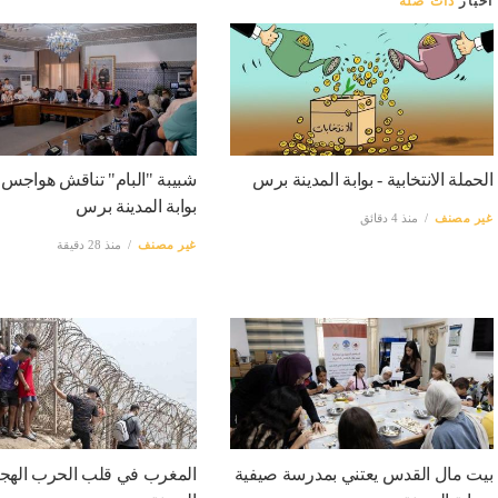
أخبار
ذات صلة
الحملة الانتخابية - بوابة المدينة برس
شبيبة "البام" تناقش هواجس 
بوابة المدينة برس
غير مصنف
منذ 4 دقائق
غير مصنف
منذ 28 دقيقة
بيت مال القدس يعتني بمدرسة صيفية
المغرب في قلب الحرب الهجينة