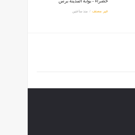
خضراء - بوابة المدينة برس
غير مصنف
منذ ساعتين