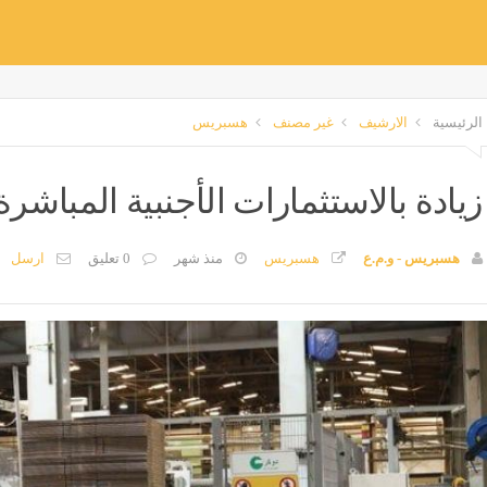
الرئيسية
الارشيف
غير مصنف
هسبريس
زيادة بالاستثمارات الأجنبية المباشرة
هسبريس - و.م.ع
هسبريس
منذ شهر
0 تعليق
ارسل