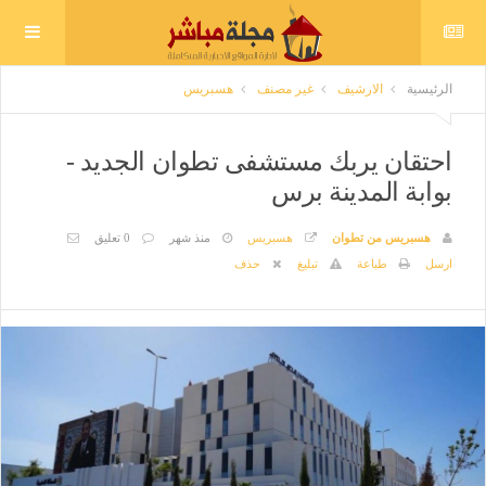
الرئيسية
الارشيف
غير مصنف
هسبريس
احتقان يربك مستشفى تطوان الجديد -
بوابة المدينة برس
هسبريس من تطوان
هسبريس
منذ شهر
0 تعليق
ارسل
طباعة
تبليغ
حذف