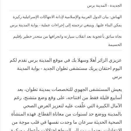
الجديدة - المدينة برس
الهباش: بيان الدول العربية والإسلامية لإدانة الانتهاكات الإسرائيلية ركيزة
يمكن البناء عليها.. وينبغي ترجمته إلى إجراءات عملية - بوابة المدينة برس
نجاة سائق بأعجوبة بعد انقلاب سيارته وانجرافها من منحدر خطير بإقليم
الحسيمة
عزيزي الزائر أهلا وسهلا بك في موقع المدينة برس نقدم لكم
اليوم احتقان يربك مستشفى تطوان الجديد - بوابة المدينة
برس
يعيش المستشفى الجهوي للتخصصات بمدينة تطوان، بعد
أسابيع قليلة فقط من افتتاحه، على وقع وضع متشنج، رغم
الآمال الكبيرة التي علّقت عليه لتعزيز العرض الصحي
بالمدينة ووضع حد لسنوات من معاناة القطاع. فهذه المنشأة
الصحية الحديثة سرعان ما وجدت نفسها في قلب موجة من
الانتقادات، بعدما برزت إلى السطح اختلالات وأعطاب مبكرة