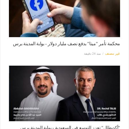
محكمة تأمر "ميتا" بدفع نصف مليار دولار - بوابة المدينة برس
غير مصنف
منذ 24 دقيقة
"أكديطال" تعزز التوسع في السعودية - بوابة المدينة برس