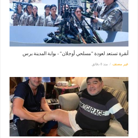
أنقرة تستعد لعودة "مسلحي أوجلان" - بوابة المدينة برس
غير مصنف
منذ 8 دقائق