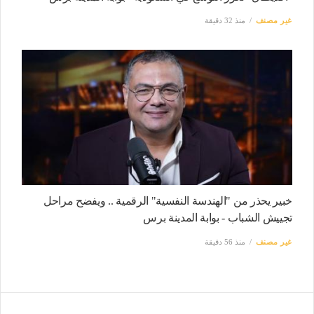
غير مصنف
منذ 32 دقيقة
خبير يحذر من "الهندسة النفسية" الرقمية .. ويفضح مراحل
تجييش الشباب - بوابة المدينة برس
غير مصنف
منذ 56 دقيقة