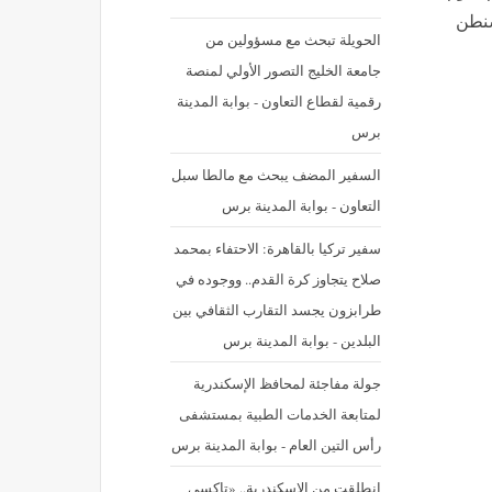
ت واشنطن
الحويلة تبحث مع مسؤولين من
جامعة الخليج التصور الأولي لمنصة
رقمية لقطاع التعاون - بوابة المدينة
برس
السفير المضف يبحث مع مالطا سبل
التعاون - بوابة المدينة برس
سفير تركيا بالقاهرة: الاحتفاء بمحمد
صلاح يتجاوز كرة القدم.. ووجوده في
طرابزون يجسد التقارب الثقافي بين
البلدين - بوابة المدينة برس
جولة مفاجئة لمحافظ الإسكندرية
لمتابعة الخدمات الطبية بمستشفى
رأس التين العام - بوابة المدينة برس
انطلقت من الإسكندرية.. «تاكسي