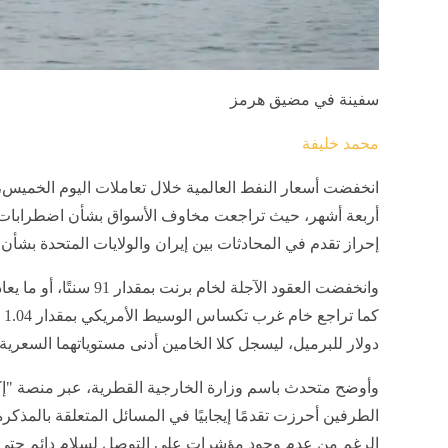
سفينة في مضيق هرمز
محمد خليفة
أربعة أشهر، حيث تراجعت مخاوف الأسواق بشأن اضطرابات ا
إحراز تقدم في المحادثات بين إيران والولايات المتحدة بشأ
دولار للبرميل، ليسجل كلا الخامين أدنى مستوياتهما السعرية 
وأوضح متحدث باسم وزارة الخارجية القطرية، عبر منصة "إك
الطرفين أحرزت تقدمًا إيجابيًا في المسائل المتعلقة بالمذك
الرغم من عدم وجود مؤشرات على التوصل لسلام دائم حتى ا