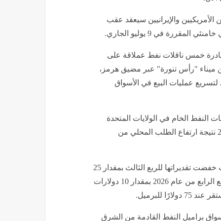
 الأمريكيين والإيرانيين سيعقد عقب
مقررة في 9 يوليو الجاري.
ادرة خمس ناقلات نفط عملاقة على
حمل من ميناء "رأس تنورة" عبر مضيق هرمز،
 لتسريع عمليات البيع في الأسواق
ت النفط الخام في الولايات المتحدة
انخفضت الأسبوع الماضي إلى أدنى مستوى لها منذ عام 2018 نتيجة ارتفاع الطلب المحلي من
وخفضت شركة "يو بي إس" توقعاتها لأسعار خام برنت، حيث خفضت تقديراتها للربع الثالث بمقدار 25
دولارًا للبرميل لتصل إلى 80 دولارًا، كما خفضت توقعاتها للربع الرابع من عام 2026 بمقدار 10 دولارات
بنك "HSBC" أن تستوعب الأسواق براميل النفط القادمة من الشرق