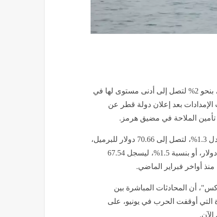
انخفضت أسعار النفط العالمية خلال تعاملات اليوم الخميس، بنحو 2% لتصل إلى أدنى مستوى لها في
لإمدادات بعد إعلان دولة قطر عن
ن تأمين الملاحة في مضيق هرمز.
وانخفضت العقود الآجلة لخام برنت بمقدار 91 سنتًا، أو ما يعادل 1.3%، لتصل إلى 70.66 دولار للبرميل،
كما تراجع خام غرب تكساس الوسيط الأمريكي بمقدار 1.04 دولار، أو بنسبة 1.5%، ليسجل 67.54
منذ أواخر فبراير الماضي.
س"، أن المحادثات المباشرة بين
رة التي أوقفت الحرب في يونيو، على
لآن.