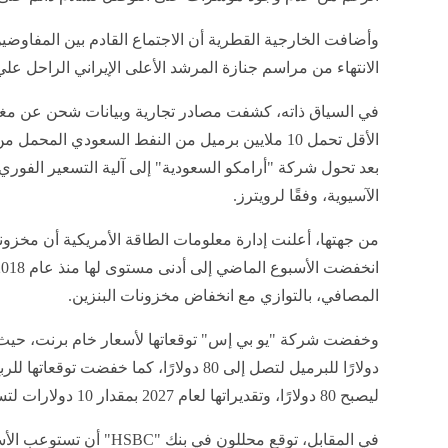
وأضافت الخارجية القطرية أن الاجتماع القادم بين المفاوضين
الانتهاء من مراسم جنازة المرشد الأعلى الإيراني الراحل علي خامنئي ال
في السياق ذاته، كشفت مصادر تجارية وبيانات شحن عن مغ
الأقل تحمل 10 ملايين برميل من النفط السعودي الم
بعد تحول شركة "أرامكو السعودية" إلى آلية التسعير الفوري
الآسيوية، وفقًا لرويترز.
من جهتها، أعلنت إدارة معلومات الطاقة الأمريكية أن مخزونا
المصافي، بالتوازي مع انخفاض مخزونات البنزين.
ليصبح 80 دولارًا، وتقديراتها لعام 2027 بمقدار 10 دولارات لتستقر عند 75 دولارًا للبرميل.
في المقابل، توقع محللون في 