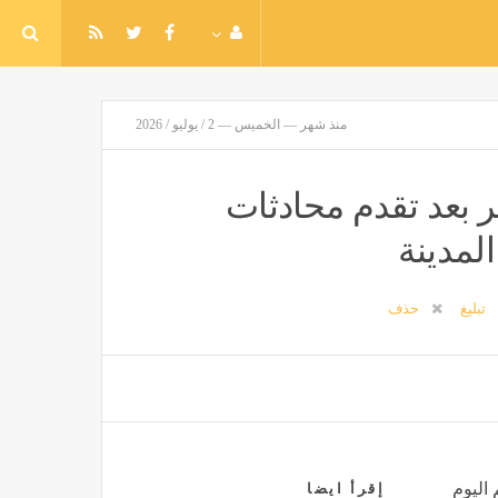
منذ شهر — الخميس — 2 / يوليو / 2026
 لأدنى مستوى في 4 أشهر بعد تقدم محادثات
لمدينة
تبليغ
حذف
 اليوم
إقرأ ايضا