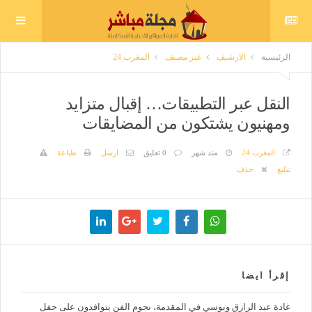
الرئيسية
الارشيف
غير مصنف
المغرب 24
النقل عبر التطبيقات… إقبال متزايد
ومهنيون يشتكون من المضايقات
المغرب 24
منذ شهر
0 تعليق
ارسل
طباعة
تبليغ
حذف
إقرأ ايضا
غادة عبد الرازق وبوسي في المقدمة، نجوم الفن يتوافدون على حفل