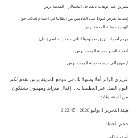
شيرين عبد الوهاب بالساحل الشمالي - المدينة برس
إسبانيا تفرض قيودا على القادمين من إيطاليا في احتدام لخلاف حول
الهجرة - بوابة المدينة برس
مريم أصواب ترزق بمولودها الثاني وتختار له اسم (نايل)
أيقونة الصبر - بوابة المدينة برس
أربعون ألف سبب - بوابة المدينة برس
عزيزي الزائر أهلا وسهلا بك في موقع المدينة برس نقدم لكم
اليوم النقل عبر التطبيقات… إقبال متزايد ومهنيون يشتكون
من المضايقات
هيئة التحرير
1 يوليو 2026 - 22:45
0
حجم الخط:
استمع للخبر