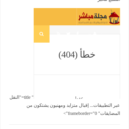
" title="النقل
عبر التطبيقات... إقبال متزايد ومهنيون يشتكون من
المضايقات" frameborder="0">