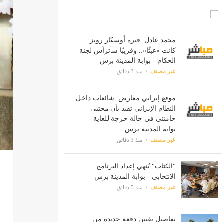
محمد عادل: فترة أوسكار رويز
كانت «عبثًا».. وقريبًا سأترأس لجنة
الحكام - بوابة المدينة برس
غير مصنف
منذ 3 دقائق
موقع إيراني معارض: شائعات داخل
النظام الإيراني تفيد بأن مجتبى
خامنئي في حالة حرجة للغاية -
بوابة المدينة برس
غير مصنف
منذ 3 دقائق
"الكتاب" يُنهي إعداد البرنامج
الانتخابي - بوابة المدينة برس
غير مصنف
منذ 5 دقائق
تفاصيل تقنين دفعة جديدة من