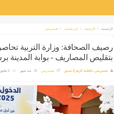
الرئيسية
الارشيف
غير مصنف
هسبريس
رصيف الصحافة: وزارة التربية تحاص
بتقليص المصاريف - بوابة المدينة ب
هسبريس ـ فاطمة الزهراء صدور
هسبريس
منذ شهر
0 تعليق