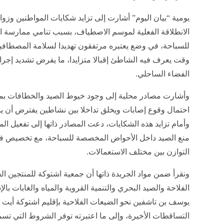
يومية “بيان اليوم” أشارت إلى تزايد شكايات المواطنين وزو
الانطلاقة الفعلية لموسم الاصطياف، بسبب تنامي ممارسة 
للسباحة، في وضع يعتبره مرتفقون تهديدا لسلامة المصطافي
وقت يعرف فيه الشاطئ إقبالا متزايدا، ما يفرض تشديد إجر
الفضاء الساحلي.
وأشارت مصادر محلية إلى وجود خيوط الصيد والخطافات بمح
احتمال وقوع إصابات ويخلق تداخلا بين نشاطين يفترض أن
وأمام تزايد هذه الشكايات، دعت المصادر ذاتها إلى تفعيل 
منع الصيد داخل الأحواض المخصصة للسباحة، مع تخصيص فضاء
التوازن بين مختلف الاستعمالات.
ونقرأ ضمن مواد الجريدة ذاتها أن جمعية اشتوكة للمنتجين ا
الفلاحة والصيد البحري والتنمية القروية والمياه والغابات 
يوسف بن تاشفين نحو الضيعات الفلاحية بإقليم اشتوكة أيت ب
التساقطات الأخيرة، وإلى ما اعتبرته توفر الشروط التي تسمح