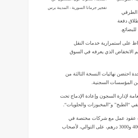
تفجير جرمانا السورية - المدينة برس
 الطرقي
طلاق دفعة
لبضائع.
فاظ على استمرارية خدمات النقل
 الانخفاض الذي يعرفه في السوق
دة احتضن نهائيات النسخة الثالثة من
امة لإدارة السجون وإعادة الإدماج تحت
في “الطبخ” و”المخبوزات والحلويات“.
لت عقود عمل مع شركات مختصة في
الطبخ الجماعي، بالإضافة إلى مكافآت مالية بقيمة 5000 و4000 و3000 درهم، على التوالي، لأصحاب