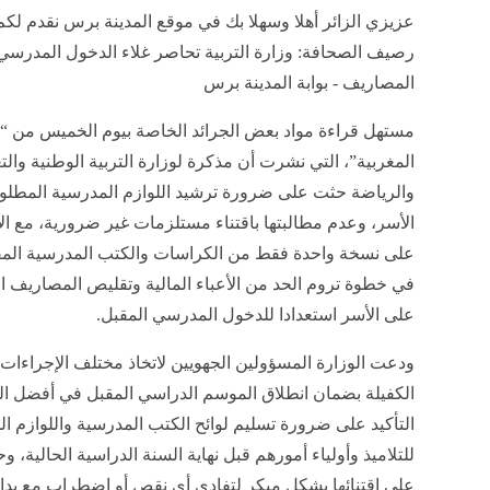
عزيزي الزائر أهلا وسهلا بك في موقع المدينة برس نقدم لكم
رصيف الصحافة: وزارة التربية تحاصر غلاء الدخول المدرسي
المصاريف - بوابة المدينة برس
مستهل قراءة مواد بعض الجرائد الخاصة بيوم الخميس من “ا
المغربية”، التي نشرت أن مذكرة لوزارة التربية الوطنية والتع
والرياضة حثت على ضرورة ترشيد اللوازم المدرسية المطلو
الأسر، وعدم مطالبتها باقتناء مستلزمات غير ضرورية، مع ال
على نسخة واحدة فقط من الكراسات والكتب المدرسية المق
في خطوة تروم الحد من الأعباء المالية وتقليص المصاريف ا
على الأسر استعدادا للدخول المدرسي المقبل.
ودعت الوزارة المسؤولين الجهويين لاتخاذ مختلف الإجراءات ا
الكفيلة بضمان انطلاق الموسم الدراسي المقبل في أفضل 
التأكيد على ضرورة تسليم لوائح الكتب المدرسية واللوازم ال
للتلاميذ وأولياء أمورهم قبل نهاية السنة الدراسية الحالية، 
على اقتنائها بشكل مبكر لتفادي أي نقص أو اضطراب مع بدا