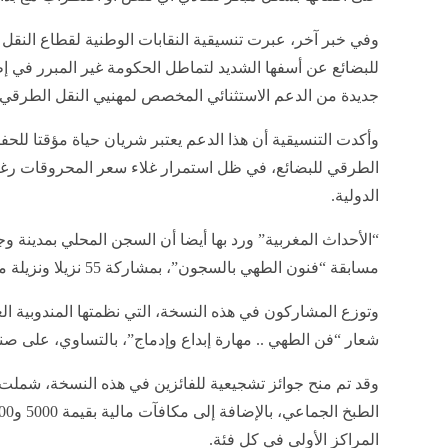
وفي خبر آخر، عبرت تنسيقية النقابات الوطنية لقطاع النقل
للبضائع عن أسفها الشديد لتماطل الحكومة غير المبرر في إ
جديدة من الدعم الاستثنائي المخصص لمهنيي النقل الطرقي ل
وأكدت التنسيقية أن هذا الدعم يعتبر شريان حياة مؤقتا للح
الطرقي للبضائع، في ظل استمرار غلاء سعر المحروقات رغم
الدولية.
“الأحداث المغربية” ورد بها أيضا أن السجن المحلي بمدينة وج
مسابقة “فنون الطهي بالسجون”، بمشاركة 55 نزيلا ونزيلة من المؤسسات السجنية.
وتوزع المشاركون في هذه النسخة، التي نظمتها المندوبية الع
شعار “فن الطهي .. مهارة إبداع وإدماج”، بالتساوي، على صن
وقد تم منح جوائز تشجيعية للفائزين في هذه النسخة، شم
المراكز الأولى في كل فئة.