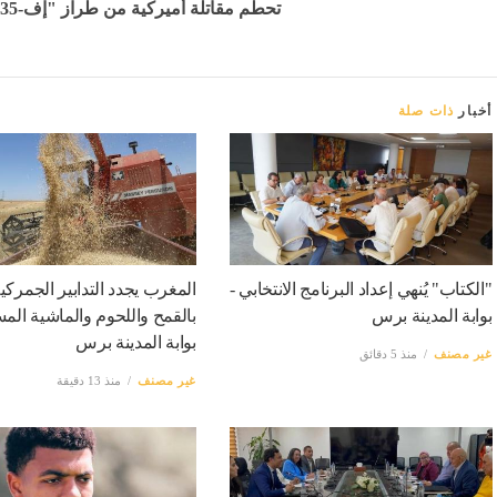
تحطم مقاتلة أميركية من طراز "إف-35" - بوابة المدينة برس
أخبار
ذات صلة
"الكتاب" يُنهي إعداد البرنامج الانتخابي -
المغرب يجدد التدابير الجمركية
بوابة المدينة برس
بالقمح واللحوم والماشية المس
بوابة المدينة برس
غير مصنف
منذ 5 دقائق
غير مصنف
منذ 13 دقيقة