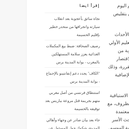
 اليوم
إقرأ ايضا
 بتقليص
نجاة سائق بأعجوبة بعد انقلاب
سيارته وانجرافها من منحدر خطير
بإقليم الحسيمة
لأحداث
ليم الأولي
رصيف الصحافة: ضبط بيع المكملات
بة من
الغذائية يعزز سلامة المستهلكين
اقتصار
بالمغرب - بوابة المدينة برس
ررة، وذلك
"الكاف" يجدد دعم إنفانتينو بالإجماع
لإضافية
- بوابة المدينة برس
استنطاق فرنسي من أصل مغربي
لاستباقية
متهم بجريمة قتل مروعة بباريس بعد
الظروف، مع
توقيفه بالحسيمة
معتمدة
جاء بعد بيان صادر عن وجهاء وأهالي
وحث الأسر
المدينة، شكوك حول المسئول عن
ية الموسم.