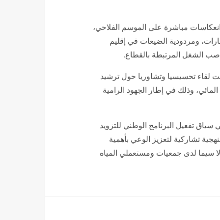
 انعكاسات مباشرة على الموسم الفلاحي،
رات، ومردودية الضيعات في إقليم
ناصب الشغل المرتبطة بالقطاع.
مت لقاء تحسيسيا وتشاوريا حول ترشيد
لمائي، وذلك في إطار الجهود الرامية
ي سياق تفعيل البرنامج الوطني للتزويد
2 ــ 2027، ويتوخى إرساء منهجية تشاركية لتعزيز الوعي بأهمية
 لا سيما لدى جمعيات ومستعملي المياه