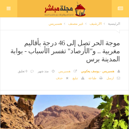
الرئيسية
الارشيف
غير مصنف
هسبريس
موجة الحر تصل إلى 46 درجة بأقاليم
مغربية .. و"الأرصاد" تفسر الأسباب - بوابة
المدينة برس
هسبريس - يوسف يعكوبي
هسبريس
منذ شهر
0 تعليق
ارسل
طباعة
تبليغ
حذف