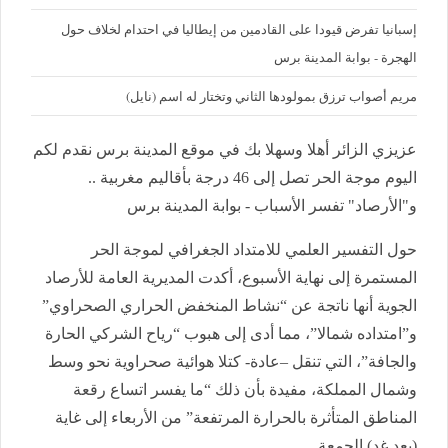
إسبانيا تفرض قيودا على القادمين من إيطاليا في احتدام لخلاف حول
الهجرة - بوابة المدينة برس
مريم أصواب ترزق بمولودها الثاني وتختار له اسم (نايل)
عزيزي الزائر أهلا وسهلا بك في موقع المدينة برس نقدم لكم
اليوم موجة الحر تصل إلى 46 درجة بأقاليم مغربية ..
و"الأرصاد" تفسر الأسباب - بوابة المدينة برس
حول التفسير العلمي للامتداد الجغرافي لموجة الحر
المستمرة إلى نهاية الأسبوع، أكدت المديرية العامة للأرصاد
الجوية أنها ناتجة عن “نشاط المنخفض الحراري الصحراوي”
و”امتداده شمالا”، مما أدى إلى هبوب “رياح الشركي الحارة
والجافة”، التي تنقل –عادة- كتلا هوائية صحراوية نحو وسط
وشمال المملكة، مفيدة بأن ذلك “ما يفسر اتساع رقعة
المناطق المتأثرة بالحرارة المرتفعة” من الأربعاء إلى غاية
(بعد غدٍ) الجمعة.