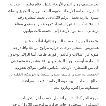
بعد منتصف زوال اليوم الأربعاء بقليل (فاتح يوليوز)، أصدرت
المديرية العامة للأرصاد الجوية، التابعة لوزارة التجهيز والماء،
نشرة إنذارية تحمل الرقم 2026/120 تحيينا للنشرة رقم
2026/119 كاشفة عن استمرار “موجة حر بمستوى يقظة
برتقالي”، تمتد من الأربعاء إلى الجمعة ثالث يوليوز.
وتتوقع المديرية، حسب النشرة ذاتها، اطّلعت عليها
هسبريس، تسجيل درجات حرارة تتراوح بين 44 و46 درجة
مئوية في عمالات وأقاليم زاكورة، طاطا، أسا الزاك، بوجدور،
السمارة، أوسرد، وواد الذهب. وبين 41 و44 درجة مئوية في
كل من القنيطرة، تاونات، مكناس، فاس، مولاي يعقوب،
الخميسات، سيدي قاسم، سيدي سليمان، خريبكة، الفقيه بن
صالح، سطات، اليوسفية، الرحامنة، قلعة السراغنة،
شيشاوة، مراكش، وتارودانت.
موجة الحر كذلك تتسع لتشمل، حسب آخر التحيينات
المتوفرة، “تسجيل درجات حرارة تتراوح بين 38 و41 درجة