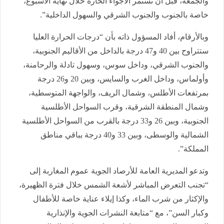
والجمعة، قبل أن تستمر الأجواء الحارة خلال نهاية الأسبوع،
خاصة بالجنوب والجنوب الشرقي والسهول الداخلية”.
وبالأرقام، أفاد المسؤول ذاته بأن “درجات الحرارة العليا
ستتراوح بين 40 و47 درجة بالداخل من الأقاليم الجنوبية،
والجنوب الشرقي، وداخل سوس، وسهول تادلة والرحامنة،
وأولماس، وداخل الغرب والسايس، وبين 20 و26 درجة
بمرتفعات الأطلس، وشمال الريف، والواجهة المتوسطية،
وشمال المنطقة الشرقية، وقرب السواحل الأطلسية
الجنوبية، وبين 26 و33 درجة بالقرب من السواحل الأطلسية
الشمالية والوسطى، وبين 33 و40 درجة بباقي مناطق
المملكة”.
وتدعو المديرية العامة للأرصاد الجوية عموم المغاربة إلى
“تجنب التعرض المباشر لأشعة الشمس خلال فترة الظهيرة،
والإكثار من شرب الماء، وكذا إيلاء عناية خاصة للأطفال
وكبار السن”، مع “متابعة النشرات الجوية والإنذارية