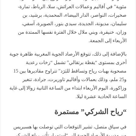
مئوية” في أقاليم وعمالات العرائش، سلا، الرباط، تمارة-
صخيرات، النواصر، الدار البيضاء، المحمدية، برشيد، بن
سليمان، مديونة، الجديدة، سيدي بنور، الصويرة، آسفي،
وزان، خنيفرة، وبني ملال خلال الفترة نفسها الممتدة من
الأربعاء إلى الجمعة.
بالإضافة إلى ذلك، تتوقع الأرصاد الجوية المغربية ظاهرة جوية
أخرى بمستوى “يقظة برتقالي” تشمل “زخات رعدية
مصحوبة بهبات رياح وتساقط للبَرَد” تتراوح مقاديرها بين 15
و25 ملم، وذلك بعمالات وأقاليم تاوريرت، جرادة، تنغير
وزاكورة، اليوم الأربعاء ابتداء من الساعة الثانية زوالا إلى غاية
الساعة الحادية عشرة ليلا.
“رياح الشركي” مستمرة
في سياق متصل، تشير التوقعات التي توصلت بها هسبريس
من مديرية الأرصاد الجوية إلى “استمرار تأثير رياح الشركي