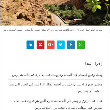
موجة الحر تصل إلى 46 درجة بأقاليم مغربية .. و"الأرصاد" تفسر الأسباب - بوابة المدينة برس
إقرأ ايضا
وصلة رقص لحسام عبد المجيد وعروسته في حفل زفافه - المدينة برس
مجلس حقوق الإنسان: حسابات أجنبية تضلل الراغبين في العبور إلى سبتة
- بوابة المدينة برس
غادة عبد الرازق وبوسي في المقدمة، نجوم الفن يتوافدون على حفل
شيرين عبد الوهاب بالساحل الشمالي - المدينة برس