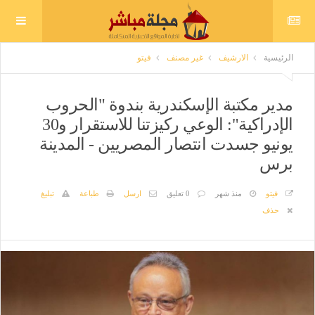
الرئيسية
الارشيف
غير مصنف
فيتو
مدير مكتبة الإسكندرية بندوة "الحروب
الإدراكية": الوعي ركيزتنا للاستقرار و30
يونيو جسدت انتصار المصريين - المدينة
برس
فيتو
منذ شهر
0 تعليق
ارسل
طباعة
تبليغ
حذف