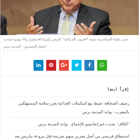
مدير مكتبة الإسكندرية بندوة "الحروب الإدراكية": الوعي ركيزتنا للاستقرار و30 يونيو جسدت
انتصار المصريين - المدينة برس
إقرأ ايضا
رصيف الصحافة: ضبط بيع المكملات الغذائية يعزز سلامة المستهلكين
بالمغرب - بوابة المدينة برس
"الكاف" يجدد دعم إنفانتينو بالإجماع - بوابة المدينة برس
استنطاق فرنسي من أصل مغربي متهم بجريمة قتل مروعة بباريس بعد