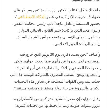
جاء ذلك خلال افتتاح الدكتور زايد، ندوة "من يسيطر على
عقولنا؟ الحروب الإدراكية في عصر
الذكاء الاصطناعي
"،
بحضور المستشار عادل ماجد؛ نائب رئيس محكمة النقض،
واللواء مجد الدين بركات؛ خبير القانون الجنائي الدولي
والقانون الدولي الإنساني وعضو مجلس الشيوخ السابق،
وياسر الزيات؛ الخبير الإعلامي.
وأضاف "نحن بصدد ذكرى يوم 30 يونيو الذي خرج فيه
المصريون لكي يعبروا عن رأيهم فيما يحدث حولهم ولكي
يضعوا حدًا للفوضى وللأفكار المتطرفة في أرجاء الحياة
والمجتمع، ونجح الشعب المصري بالشراكة الوثيقة جدًا التي
حدثت بينه وبين القوات المسلحة في تجاوز هذه التحديات
الكبرى والشروع في بناء دولة مستقرة ومجتمع مستقر".
وقال د. زايد، إن مصر تستمتع بقدر كبير من الاستقرار بعد
مرور سنوات طويلة رغم ما يحيط بها من تحديات كبيرة،