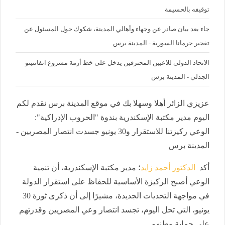
توقيفه بالحسيمة
جاء بعد بيان صادر عن وجهاء وأهالي المدينة، شكوك حول المسئول عن
تفجير جرمانا السورية - المدينة برس
الاتحاد الدولي للاعبين المحترفين يدخل على خط أزمة مشروع انفانتينو
الجدلي - المدينة برس
عزيزي الزائر أهلا وسهلا بك في موقع المدينة برس نقدم لكم
اليوم مدير مكتبة الإسكندرية بندوة "الحروب الإدراكية":
الوعي ركيزتنا للاستقرار و30 يونيو جسدت انتصار المصريين -
المدينة برس
أكد
الدكتور أحمد زايد
؛ مدير مكتبة الإسكندرية، أن تنمية
الوعي أصبح الركيزة الأساسية للحفاظ على استقرار الدولة
في مواجهة التحديات الجديدة، مشيرًا إلى أن ذكرى ثورة 30
يونيو، التي تحل اليوم، تجسد انتصار وعي المصريين وقدرتهم
على حماية وطنهم.