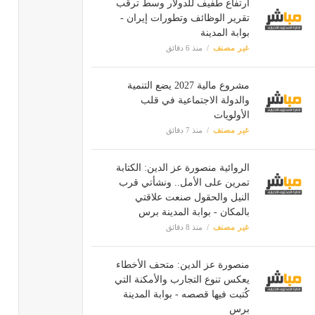
ارتفاع طفيف للدولار وسط ترقب
تقرير الوظائف وتطورات إيران -
بوابة المدينة
غير مصنف
منذ 6 دقائق
مشروع مالية 2027 يضع التنمية
والدولة الاجتماعية في قلب
الأولويات
غير مصنف
منذ 7 دقائق
الروائية منصورة عز الدين: الكتابة
تمرين على الأمل.. ونشأتي قرب
النيل والحقول صنعت علاقتي
بالمكان - بوابة المدينة برس
غير مصنف
منذ 8 دقائق
منصورة عز الدين: متحف الأخطاء
يعكس تنوع التجارب والأمكنة التي
كُتبت فيها قصصه - بوابة المدينة
برس