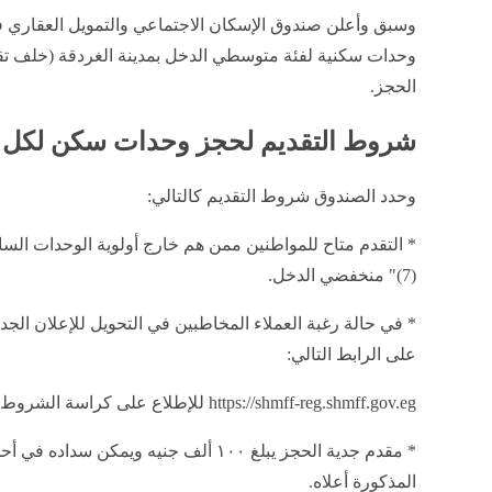
وسبق وأعلن صندوق الإسكان الاجتماعي والتمويل العقاري 
وحدات سكنية لفئة متوسطي الدخل بمدينة الغردقة (خلف تقس
الحجز.
شروط التقديم لحجز وحدات سكن لكل 
وحدد الصندوق شروط التقديم كالتالي:
* التقدم متاح للمواطنين ممن هم خارج أولوية الوحدات ال
(7)" منخفضي الدخل.
* في حالة رغبة العملاء المخاطبين في التحويل للإعلان ال
على الرابط التالي:
https://shmff-reg.shmff.gov.eg للإطلاع على كراسة الشروط وتسجيل طلبكم.
* مقدم جدية الحجز يبلغ ١٠٠ ألف جنيه ويمكن
المذكورة أعلاه.