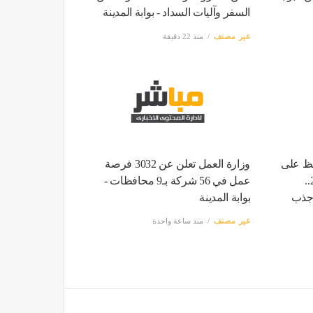
السفر وآليات السداد - بوابة المدينة
غير مصنف
منذ 22 دقيقة
فظ على
وزارة العمل تعلن عن 3032 فرصة
قوته في الربع الثاني من 2026..
عمل في 56 شركة بـ9 محافظات -
 جذب
بوابة المدينة
غير مصنف
منذ ساعة واحدة