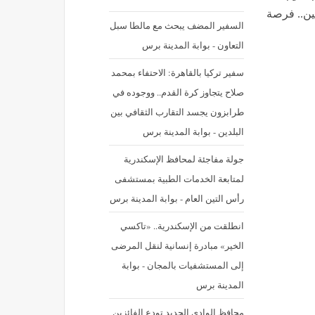
ن.. فرصة
السفير المضف يبحث مع مالطا سبل
التعاون - بوابة المدينة برس
سفير تركيا بالقاهرة: الاحتفاء بمحمد
صلاح يتجاوز كرة القدم.. ووجوده في
طرابزون يجسد التقارب الثقافي بين
البلدين - بوابة المدينة برس
جولة مفاجئة لمحافظ الإسكندرية
لمتابعة الخدمات الطبية بمستشفى
رأس التين العام - بوابة المدينة برس
انطلقت من الإسكندرية.. «تاكسي
الخير» مبادرة إنسانية لنقل المرضى
إلى المستشفيات بالمجان - بوابة
المدينة برس
محافظ الوادي الجديد تودع الفائزين