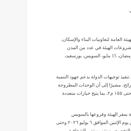
.
ئة العامة لتعاونيات البناء والإسكان،
واقع متميزة بمشروعات الهيئة في عدد من المدن
الجديدة، تشمل: القاهرة الجديدة، ٦ أكتوبر، بدر، العاشر من رمضان، 15 مايو، السويس، بورسعيد،
نفيذ توجيهات الدولة بدعم جهود التنمية
ائح، مشيرًا إلى أن الوحدات المطروحة
تتميز بمواقع استراتيجية ومساحات متنوعة تبدأ من ٤٧ م٢ وحتى ١٥٥ م٢، بما يتيح خيارات متعددة
بمقر الهيئة وفروعها بالسويس
وبورسعيد والعريش ومبنى محافظة شمال سيناء، اعتبارًا من يوم الإثنين الموافق ٦ يوليو ٢٠٢٦ وحتى
ن إجراءات الحجز والتخصيص ستتم بمنتهى الشفافية