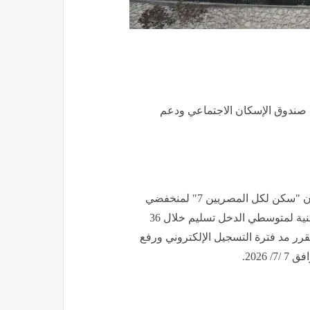
صندوق الإسكان الاجتماعي ودعم
وتأتي المفاجأة السارة للمواطنين الذين هم خارج أولوية إعلان "سكن لكل المصريين 7" لمنخفضي
الدخل بمحافظة البحر الأحمر، والذين تقدموا لحجز وحدة سكنية لمتوسطي الدخل تسليم خلال 36
قرر مد فترة التسجيل الإلكتروني ورفع
2026.