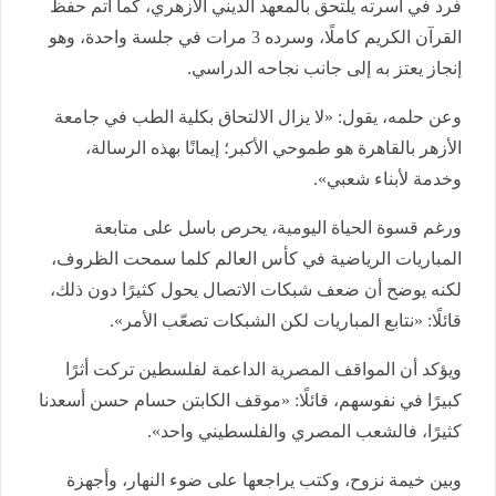
فرد في أسرته يلتحق بالمعهد الديني الأزهري، كما أتم حفظ
القرآن الكريم كاملًا، وسرده 3 مرات في جلسة واحدة، وهو
إنجاز يعتز به إلى جانب نجاحه الدراسي.
وعن حلمه، يقول: «لا يزال الالتحاق بكلية الطب في جامعة
الأزهر بالقاهرة هو طموحي الأكبر؛ إيمانًا بهذه الرسالة،
وخدمة لأبناء شعبي».
ورغم قسوة الحياة اليومية، يحرص باسل على متابعة
المباريات الرياضية في كأس العالم كلما سمحت الظروف،
لكنه يوضح أن ضعف شبكات الاتصال يحول كثيرًا دون ذلك،
قائلًا: «نتابع المباريات لكن الشبكات تصعّب الأمر».
ويؤكد أن المواقف المصرية الداعمة لفلسطين تركت أثرًا
كبيرًا في نفوسهم، قائلًا: «موقف الكابتن حسام حسن أسعدنا
كثيرًا، فالشعب المصري والفلسطيني واحد».
وبين خيمة نزوح، وكتب يراجعها على ضوء النهار، وأجهزة