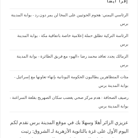
إقرأ ايضا
الرئاسي اليمني: هجوم الحوثيين على المخا لن يمر دون رد - بوابة المدينة
برس
الرئاسة التركية تطلق حملة إعلامية خاصة باتفاقية مكة - بوابة المدينة
برس
الزمالك يجدد تعاقد محمد رضا «الهو» مع فريق الطائرة - بوابة المدينة
برس
مئات المتظاهرين يطالبون الحكومة اليونانية بإنهاء تعاونها مع إسرائيل -
بوابة المدينة برس
رصيف الصحافة : هدم مركز صحي يغضب سكان الصهريج بقلعة السراغنة -
بوابة المدينة برس
عزيزي الزائر أهلا وسهلا بك في موقع المدينة برس نقدم لكم
اليوم الأول على غزة بالثانوية الأزهرية لـ الشروق: رتبت