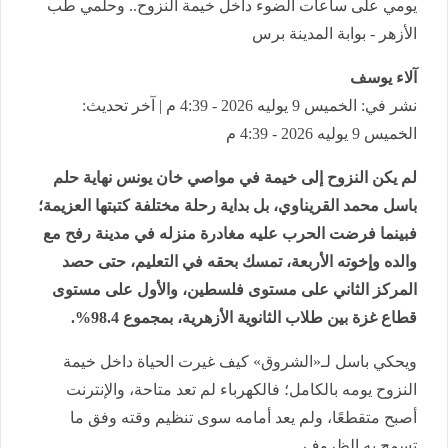
يومي على ساعات الضوء داخل خيمة النزوح.. وحلمي طب
الأزهر - بوابة المدينة برس
آلاء يوسف
نشر في: الخميس 9 يوليه 2026 - 4:39 م | آخر تحديث:
الخميس 9 يوليه 2026 - 4:39 م
لم يكن النزوح إلى خيمة في مواصي خان يونس نهاية حلم
باسل محمد القريناوي، بل بداية رحلة مختلفة كتبتها العزيمة؛
فبينما فرضت الحرب عليه مغادرة منزله في مدينة رفح مع
والده وإخوته الأربعة، تمسك بحقه في التعليم، حتى حصد
المركز الثاني على مستوى فلسطين، والأول على مستوى
قطاع غزة بين طلاب الثانوية الأزهرية، بمجموع 98.4%.
ويحكي باسل لـ«الشروق» كيف غيرت الحياة داخل خيمة
النزوح يومه بالكامل؛ فالكهرباء لم تعد متاحة، والإنترنت
أصبح متقطعًا، ولم يعد أمامه سوى تنظيم وقته وفق ما
تسمح به الظروف.