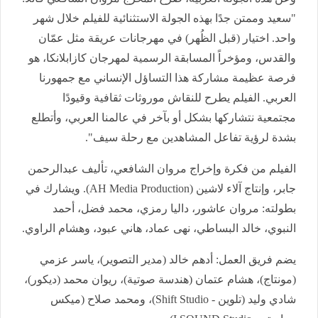
"سعيد وممتن جدًا بهذه الجولة الاستثنائية للفيلم خلال شهر
واحد. اختيار (قبل الظُهر) في مهرجانات عريقة مثل عمّان
والقدس، ومؤخراً المسابقة الرسمية لمهرجان كازابلانكا، هو
فرصة عظيمة مشاركة هذا التساؤل الإنساني مع جمهورنا
العربي. الفيلم يطرح للنقاش موروثات ثقافية وقيودًا
مجتمعية نتشاركها بشكل أو بآخر في عالمنا العربي، وأتطلع
بشدة لرؤية تفاعل المشاهدين مع رحلة سيف".
الفيلم من فكرة وإخراج مروان الشافعي، تأليف عبدالرحمن
جابر، وإنتاج آلاء لاشين (AH Media Production). ويشارك في
بطولته: مروان عاشور، داليا رمزي، محمد فضل، أحمد
النبوي، خالد البساطي، نهى عماد، هاني عبود، وهشام الراوي.
يضم فريق العمل: أدهم خالد (مدير التصوير)، ياسر عزمي
(مونتاج)، هشام عتمان (هندسة صوتية)، ريوان محمد (ديكور)،
شادي وليد (تلوين - Shift Studio)، ومحمد صلاح (ميكس