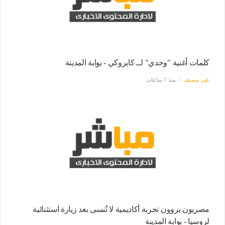
كلمات أغنية "وحدي" لــ كايروكي - بوابة المدينة
غير مصنف
منذ 7 ساعات
مصريون يروون تجربة أكاديمية لا تُنسى بعد زيارة استثنائية
لروسيا - بوابة المدينة