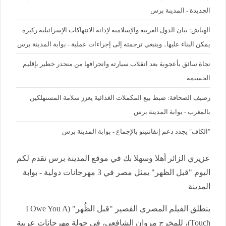
الجديدة - المدينة برس
الهباش: بيان الدول العربية والإسلامية لإدانة الانتهاكات الإسرائيلية ركيزة
يمكن البناء عليها.. وينبغي ترجمته إلى إجراءات عملية - بوابة المدينة برس
نجاة سائق بأعجوبة بعد انقلاب سيارته وانجرافها من منحدر خطير بإقليم
الحسيمة
رصيف الصحافة: ضبط بيع المكملات الغذائية يعزز سلامة المستهلكين
بالمغرب - بوابة المدينة برس
"الكاف" يجدد دعم إنفانتينو بالإجماع - بوابة المدينة برس
عزيزي الزائر أهلا وسهلا بك في موقع المدينة برس نقدم لكم
اليوم "قبل الظهر" يمثل مصر في 3 مهرجانات دولية - بوابة
المدينة
ينطلق الفيلم المصري القصير "قبل الظُهر" (I Owe You A
Touch)، للمخرج مروان الشافعي، في جولة مهرجانات عربية