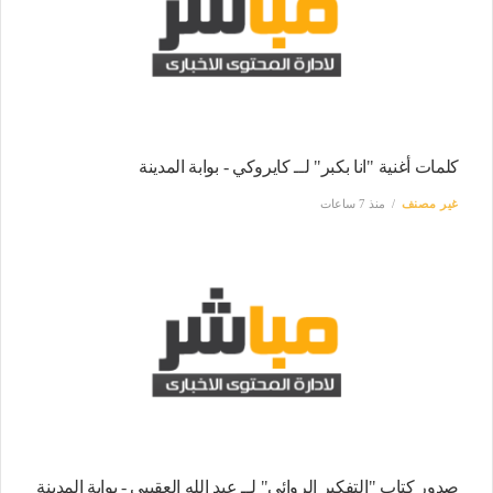
كلمات أغنية "انا بكبر" لــ كايروكي - بوابة المدينة
غير مصنف
منذ 7 ساعات
صدور كتاب "التفكير الروائي" لــ عبد الله العقيبي - بوابة المدينة