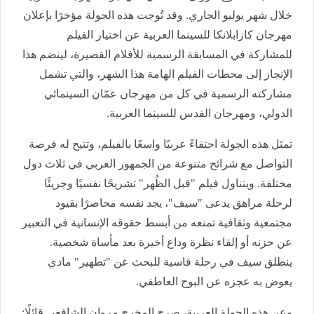
خلال شهر يوليو الجاري. وقد تُوجت هذه الجولة مؤخرًا بإعلان
مهرجان كازابلانكا للسينما العربية عن اختيار الفيلم
للمشاركة في المسابقة الرسمية للأفلام القصيرة، لينضم هذا
الإنجاز إلى محطات الفيلم الهامة هذا الشهر، والتي تشمل
مشاركته الرسمية في كل من مهرجان عمّان السينمائي
الدولي، ومهرجان القدس للسينما العربية.
تمثل هذه الجولة احتفاءً عربيًا واسعًا بالفيلم، وتتيح له فرصة
التواصل مع شرائح متنوعة من الجمهور العربي في ثلاث دول
مختلفة. وي
تناول فيلم "قبل الظُهر" تشريحًا نفسيًا وجريئًا
لرحلة مراهق يدعى "سيف"، يجد نفسه محاصرًا بقيود
مجتمعية وثقافية تمنعه من أبسط حقوقه الإنسانية في التعبير
عن حزنه أو إلقاء نظرة وداع أخيرة بعد مأساة شخصية.
ينطلق سيف في رحلة قاسية للبحث عن "تطهير" مادي
يعوض به عجزه عن البوح العاطفي.
وعن هذه الجولة العربية، صرح المخرج مروان الشافعي قائلًا: