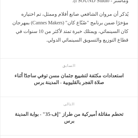
وماستر - I SOUND Studio).
يُذكر أن مروان الشافعي صانع أفلام وممثل، تم اختياره
مؤخرًا ضمن برنامج "صُنّاع كان" (Cannes Makers) بمهرجان
كان السينمائي، ويمتلك خبرة تمتد لأكثر من 10 سنوات في
قطاع التوزيع والتسويق السينمائي الدولي.
السابق
استعدادات مكثفة لتشييع جثمان مسن توفي ساجدًا أثناء
صلاة الفجر بالقليوبية - المدينة برس
التالى
تحطم مقاتلة أميركية من طراز "إف-35" - بوابة المدينة
برس