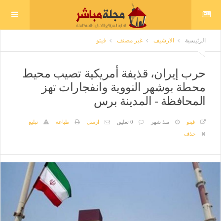
الرئيسية
الارشيف
غير مصنف
فيتو
حرب إيران، قذيفة أمريكية تصيب محيط
محطة بوشهر النووية وانفجارات تهز
المحافظة - المدينة برس
فيتو
منذ شهر
0 تعليق
ارسل
طباعة
تبليغ
حذف