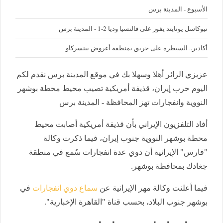
الأسبوع - المدينة برس
نيوكاسل يونايتد يفوز على فالنسيا وديا 2-1 - المدينة برس
أكادير.. السيطرة على حريق بمنطقة أغروض ببنسركاو
عزيزي الزائر أهلا وسهلا بك في موقع المدينة برس نقدم لكم
اليوم حرب إيران، قذيفة أمريكية تصيب محيط محطة بوشهر
النووية وانفجارات تهز المحافظة - المدينة برس
أفاد التلفزيون الإيراني بأن قذيفة أمريكية أصابت محيط
محطة بوشهر النووية جنوب إيران، فيما ذكرت وكالة
"فارس" الإيرانية أن دوي عدة انفجارات سُمع في منطقة
جغادك بمحافظة بوشهر.
فيما أعلنت وكالة مهر الإيرانية عن
سماع دوي انفجارات
في
بوشهر جنوب البلاد، بحسب قناة "القاهرة الإخبارية".