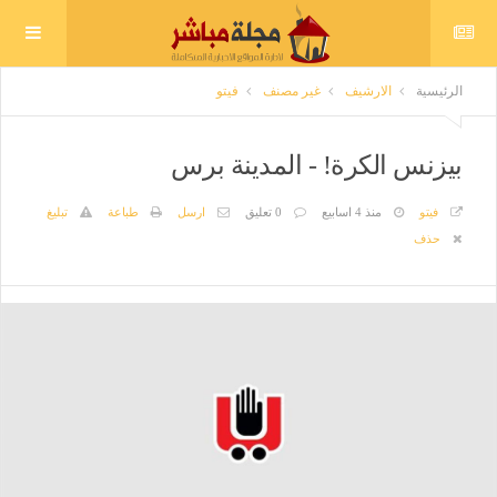
الرئيسية
الارشيف
غير مصنف
فيتو
بيزنس الكرة! - المدينة برس
فيتو
منذ 4 اسابيع
0 تعليق
ارسل
طباعة
تبليغ
حذف