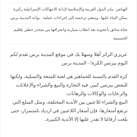
الهباش: بيان الدول العربية والإسلامية لإدانة الانتهاكات الإسرائيلية ركيزة
يمكن البناء عليها.. وينبغي ترجمته إلى إجراءات عملية - بوابة المدينة برس
نجاة سائق بأعجوبة بعد انقلاب سيارته وانجرافها من منحدر خطير بإقليم
الحسيمة
عزيزي الزائر أهلا وسهلا بك في موقع المدينة برس نقدم لكم
اليوم بيزنس الكرة! - المدينة برس
كرة القدم بالنسبة للجماهير هي لعبة للمتعة والتسلية، ولكنها
للبعض بيزنس كبير، فيه التجارة والبيع والشراء والإعلانات
والرعايات والوكالات والرهانات.
البيع والشراء للاعبين بين الأندية المختلفة، ومثل السلع التي
ترتفع أسعارها، فإن أسعار اللاعبين في ازدياد باستمرار، حتى
بلغت أرقامًا لا تقدر عليها إلا الأندية الكبيرة..