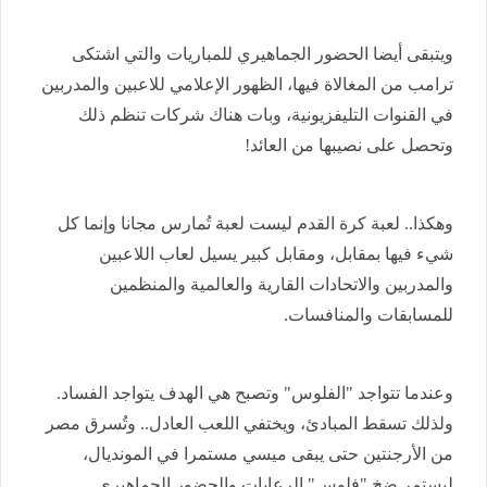
ويتبقى أيضا الحضور الجماهيري للمباريات والتي اشتكى
ترامب من المغالاة فيها، الظهور الإعلامي للاعبين والمدربين
في القنوات التليفزيونية، وبات هناك شركات تنظم ذلك
وتحصل على نصيبها من العائد!
وهكذا.. لعبة كرة القدم ليست لعبة تُمارس مجانا وإنما كل
شيء فيها بمقابل، ومقابل كبير يسيل لعاب اللاعبين
والمدربين والاتحادات القارية والعالمية والمنظمين
للمسابقات والمنافسات.
وعندما تتواجد "الفلوس" وتصبح هي الهدف يتواجد الفساد.
ولذلك تسقط المبادئ، ويختفي اللعب العادل.. وتُسرق مصر
من الأرجنتين حتى يبقى ميسي مستمرا في المونديال،
ليستمر ضخ "فلوس" الرعايات والحضور الجماهيري