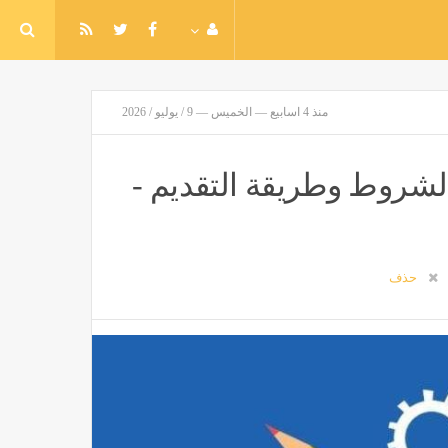
منذ 4 اسابيع — الخميس — 9 / يوليو / 2026
 خالية في شركة CI Capital.. الشروط وطريقة التقديم -
حذف