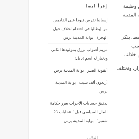
م وظيفة
إقرأ ايضا
بوابة المدينة
إسبانيا تفرض قيودا على القادمين
من إيطاليا في احتدام لخلاف حول
الهجرة - بوابة المدينة برس
توضيح فقط. بنكي
اسب
مريم أصواب ترزق بمولودها الثاني
خلالنا.
وتختار له اسم (نايل)
ار، وتختلف
أيقونة الصبر - بوابة المدينة برس
أربعون ألف سبب - بوابة المدينة
برس
تدقيق حسابات الأحزاب يعزز حكامة
المال السياسي قبل "انتخابات 23
شتنبر" - بوابة المدينة برس
التالى