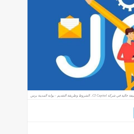
ية في شركة CI Capital.. الشروط وطريقة التقديم - بوابة المدينة برس