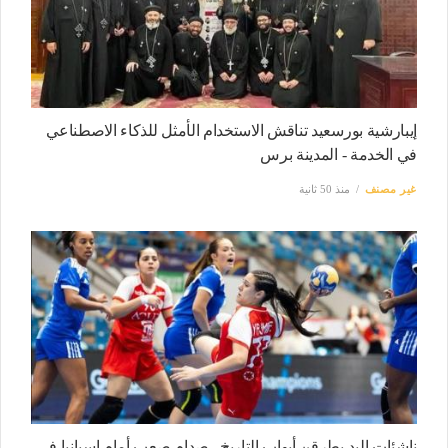
إيبارشية بورسعيد تناقش الاستخدام الأمثل للذكاء الاصطناعي
في الخدمة - المدينة برس
غير مصنف
منذ 50 ثانية
ناشئات اليد يطرقن أبواب التاريخ.. صدام صعب أمام إسبانيا في