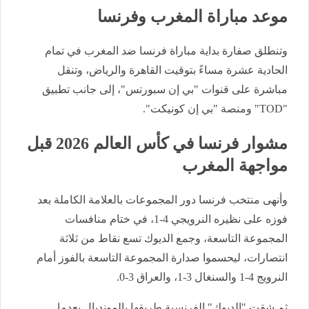
موعد مباراة المغرب وفرنسا
وتنطلق صفارة بداية مباراة فرنسا ضد المغرب في تمام
الحادية عشرة مساءً بتوقيت القاهرة والرياض، وتنقل
مباشرة على قنوات "بي إن سبورتس"، إلى جانب تطبيق
"TOD" ومنصة "بي إن كونيكت".
مشوار فرنسا في كأس العالم 2026 قبل
مواجهة المغرب
وأنهى منتخب فرنسا دور المجموعات بالعلامة الكاملة بعد
فوزه على نظيره النرويجي 4-1، في ختام منافسات
المجموعة التاسعة، وجمع الديوك تسع نقاط من ثلاثة
انتصارات، ليحسموا صدارة المجموعة التاسعة بالفوز أمام
النرويج 4-1 والسنغال 3-1، والعراق 3-0.
ثم شقت "الديوك" الفرنسية طريقها بالمونديال بعدما