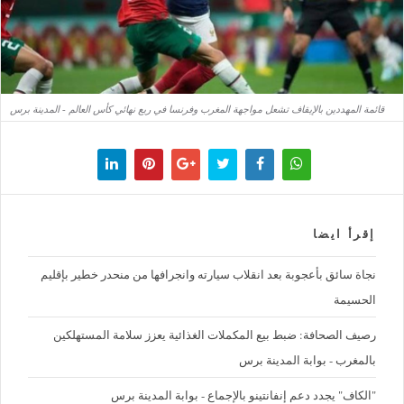
قائمة المهددين بالإيقاف تشعل مواجهة المغرب وفرنسا في ربع نهائي كأس العالم - المدينة برس
إقرأ ايضا
نجاة سائق بأعجوبة بعد انقلاب سيارته وانجرافها من منحدر خطير بإقليم
الحسيمة
رصيف الصحافة: ضبط بيع المكملات الغذائية يعزز سلامة المستهلكين
بالمغرب - بوابة المدينة برس
"الكاف" يجدد دعم إنفانتينو بالإجماع - بوابة المدينة برس