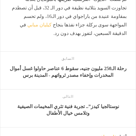
تجاوزت السويد بثلاثية نظيفة في دور الـ 32، قبل أن تصطدم
بمقاومة عنيدة من باراجواي في دور الـ16، ولم تحسم
المواجهة سوى بركلة جزاء نفذها بنجاح
كيليان مبابي
في
الدقيقة السبعين، لتفوز بهدف دون رد.
السابق
رحلة الـ250 مليون جنيه، سقوط 6 عناصر حاولوا غسل أموال
المخدرات وإخفاء مصدر ثرواتهم - المدينة برس
التالى
نوستالجيا كيدز”.. تجربة فنية تثري المخيمات الصيفية
وتلامس خيال الأطفال