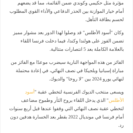
مؤثرة مثل حكيمي وكوندي ضمن القائمة، مما قد يضعهم
أمام خيار الموازنة بين الحذر الدفاعي والأداء القوي المطلوب
لحسم بطاقة التأهل.
وكان "أسود الأطلس" قد وصلوا لهذا الدور بعد مشوار مميز
تضمن الفوز على هولندا وكندا، فيما دخلت فرنسا اللقاء
بالعلامة الكاملة بعد 5 انتصارات متتالية.
الفائز من هذه المواجهة النارية سيضرب موعدًا مع الفائز من
مباراة إسبانيا وبلجيكا في نصف النهائي، في إعادة محتملة
لنهائي يورو 2024 بين "لا روخا" والديوك.
ويسعى منتخب الديوك الفرنسية لتخطي عقبة "
أسود
الأطلس
" الذي يدخل اللقاء بروح الثأر وطموح مضاعف
لتخطي عقبة نصف النهائي التي وقفوا عندها قبل أربع سنوات
أمام فرنسا في مونديال 2022 بقطر بعد الخسارة هدفين دون
رد.