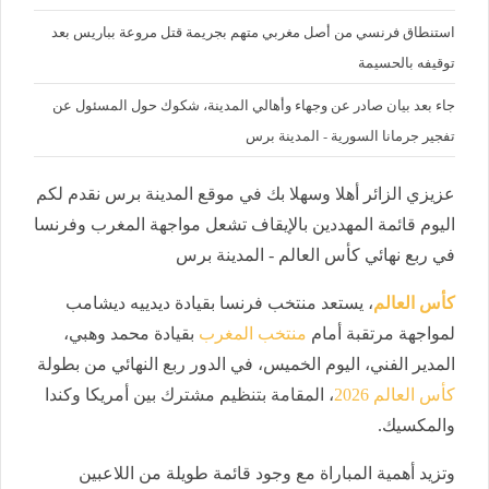
استنطاق فرنسي من أصل مغربي متهم بجريمة قتل مروعة بباريس بعد
توقيفه بالحسيمة
جاء بعد بيان صادر عن وجهاء وأهالي المدينة، شكوك حول المسئول عن
تفجير جرمانا السورية - المدينة برس
عزيزي الزائر أهلا وسهلا بك في موقع المدينة برس نقدم لكم
اليوم قائمة المهددين بالإيقاف تشعل مواجهة المغرب وفرنسا
في ربع نهائي كأس العالم - المدينة برس
كأس العالم
، يستعد منتخب فرنسا بقيادة ديدييه ديشامب
لمواجهة مرتقبة أمام
منتخب المغرب
بقيادة محمد وهبي،
المدير الفني، اليوم الخميس، في الدور ربع النهائي من بطولة
كأس العالم 2026
، المقامة بتنظيم مشترك بين أمريكا وكندا
والمكسيك.
وتزيد أهمية المباراة مع وجود قائمة طويلة من اللاعبين