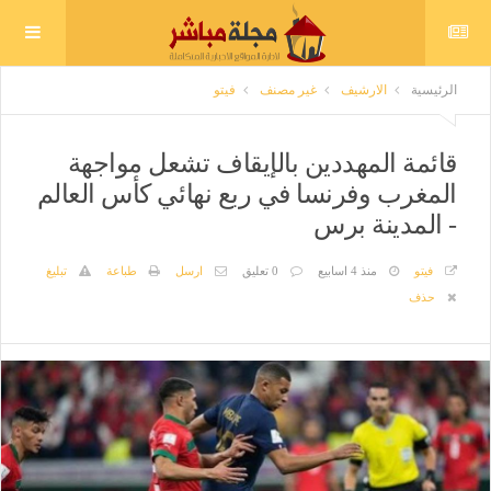
الرئيسية
الارشيف
غير مصنف
فيتو
قائمة المهددين بالإيقاف تشعل مواجهة
المغرب وفرنسا في ربع نهائي كأس العالم
- المدينة برس
فيتو
منذ 4 اسابيع
0 تعليق
ارسل
طباعة
تبليغ
حذف