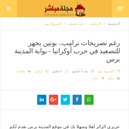
الرئيسية
الارشيف
غير مصنف
الشروق نيوز
رغم تصريحات ترامب.. بوتين يجهز
للتصعيد في حرب أوكرانيا - بوابة المدينة
برس
الشروق نيوز
منذ 4 اسابيع
0 تعليق
ارسل
طباعة
تبليغ
حذف
عزيزي الزائر أهلا وسهلا بك في موقع المدينة برس نقدم لكم