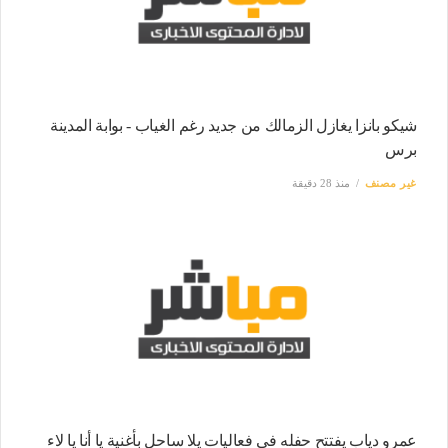
شيكو بانزا يغازل الزمالك من جديد رغم الغياب - بوابة المدينة
برس
غير مصنف
منذ 28 دقيقة
عمرو دياب يفتتح حفله في فعاليات يلا ساحل بأغنية يا أنا يا لاء