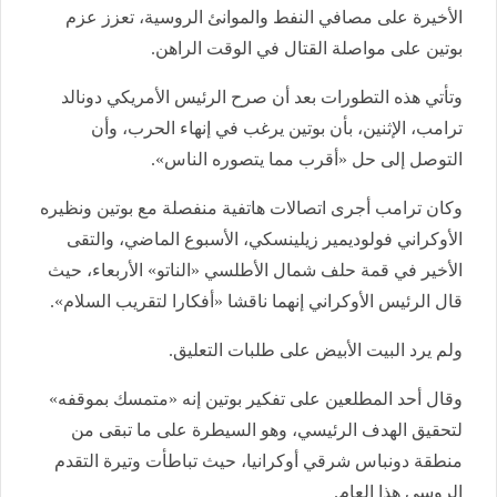
الأخيرة على مصافي النفط والموانئ الروسية، تعزز عزم
بوتين على مواصلة القتال في الوقت الراهن.
وتأتي هذه التطورات بعد أن صرح الرئيس الأمريكي دونالد
ترامب، الإثنين، بأن بوتين يرغب في إنهاء الحرب، وأن
التوصل إلى حل «أقرب مما يتصوره الناس».
وكان ترامب أجرى اتصالات هاتفية منفصلة مع بوتين ونظيره
الأوكراني فولوديمير زيلينسكي، الأسبوع الماضي، والتقى
الأخير في قمة حلف شمال الأطلسي «الناتو» الأربعاء، حيث
قال الرئيس الأوكراني إنهما ناقشا «أفكارا لتقريب السلام».
ولم يرد البيت الأبيض على طلبات التعليق.
وقال أحد المطلعين على تفكير بوتين إنه «متمسك بموقفه»
لتحقيق الهدف الرئيسي، وهو السيطرة على ما تبقى من
منطقة دونباس شرقي أوكرانيا، حيث تباطأت وتيرة التقدم
الروسي هذا العام.