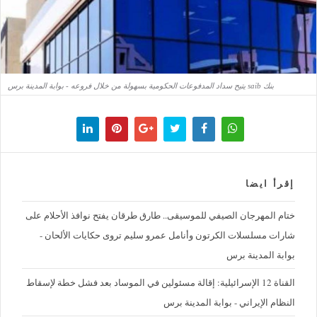
بنك saib يتيح سداد المدفوعات الحكومية بسهولة من خلال فروعه - بوابة المدينة برس
إقرأ ايضا
ختام المهرجان الصيفي للموسيقى.. طارق طرقان يفتح نوافذ الأحلام على
شارات مسلسلات الكرتون وأنامل عمرو سليم تروى حكايات الألحان -
بوابة المدينة برس
القناة 12 الإسرائيلية: إقالة مسئولين في الموساد بعد فشل خطة لإسقاط
النظام الإيراني - بوابة المدينة برس