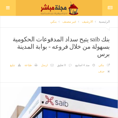
الرئيسية
الارشيف
غير مصنف
بنكي
بنك saib يتيح سداد المدفوعات الحكومية
بسهولة من خلال فروعه - بوابة المدينة
برس
بنكي
منذ 4 اسابيع
0 تعليق
ارسل
طباعة
تبليغ
حذف