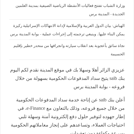
وزارة الشباب تفتتح فعاليات الأنشطة الرياضية الصيفية بمدينة العلمين
الجديدة - المدينة برس
الهباش: بيان الدول العربية والإسلامية لإدانة الانتهاكات الإسرائيلية ركيزة
يمكن البناء عليها.. وينبغي ترجمته إلى إجراءات عملية - بوابة المدينة برس
نجاة سائق بأعجوبة بعد انقلاب سيارته وانجرافها من منحدر خطير بإقليم
الحسيمة
عزيزي الزائر أهلا وسهلا بك في موقع المدينة نقدم لكم اليوم
بنك saib يتيح سداد المدفوعات الحكومية بسهولة من خلال
فروعه - بوابة المدينة برس
أعلن بنك
saib
عن إتاحة خدمة سداد المدفوعات الحكومية
من خلال جميع فروعه، وذلك بالتعاون مع
e-Finance
، في
إطار جهوده لتوفير حلول دفع إلكترونية آمنة وسهلة تلبي
احتياجات العملاء، وتساعدهم على إنجاز معاملاتهم الحكومية
بسرعة وكفاءة دون تعقيدات.