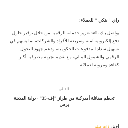
راي " بنكي " للعملاء:
يواصل بنك
saib
تعزيز خدماته الرقمية من خلال توفير حلول
دفع إلكترونية آمنة وسريعة للأفراد والشركات، بما يسهم في
تسهيل سداد المدفوعات الحكومية، ودعم جهود التحول
الرقمي والشمول المالي، مع تقديم تجربة مصرفية أكثر
كفاءة ومرونة لعملائه.
التالى
تحطم مقاتلة أميركية من طراز "إف-35" - بوابة المدينة
برس
أخبار
ذات صلة