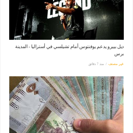
ديل بييرو يدعم يوفنتوس أمام تشيلسي في أستراليا - المدينة
برس
غير مصنف
منذ 7 دقائق