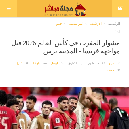
الرئيسية
الارشيف
غير مصنف
فيتو
مشوار المغرب في كأس العالم 2026 قبل
مواجهة فرنسا - المدينة برس
فيتو
منذ شهر
0 تعليق
ارسل
طباعة
تبليغ
حذف