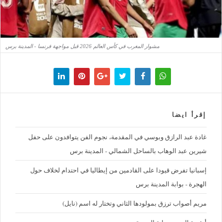
مشوار المغرب في كأس العالم 2026 قبل مواجهة فرنسا - المدينة برس
إقرأ ايضا
غادة عبد الرازق وبوسي في المقدمة، نجوم الفن يتوافدون على حفل
شيرين عبد الوهاب بالساحل الشمالي - المدينة برس
إسبانيا تفرض قيودا على القادمين من إيطاليا في احتدام لخلاف حول
الهجرة - بوابة المدينة برس
مريم أصواب ترزق بمولودها الثاني وتختار له اسم (نايل)