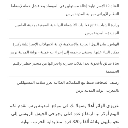
القناة 12 الإسرائيلية: إقالة مسئولين في الموساد بعد فشل خطة لإسقاط
النظام الإيراني - بوابة المدينة برس
وزارة الشباب تفتتح فعاليات الأنشطة الرياضية الصيفية بمدينة العلمين
الجديدة - المدينة برس
الهباش: بيان الدول العربية والإسلامية لإدانة الانتهاكات الإسرائيلية ركيزة
يمكن البناء عليها.. وينبغي ترجمته إلى إجراءات عملية - بوابة المدينة برس
نجاة سائق بأعجوبة بعد انقلاب سيارته وانجرافها من منحدر خطير بإقليم
الحسيمة
رصيف الصحافة: ضبط بيع المكملات الغذائية يعزز سلامة المستهلكين
بالمغرب - بوابة المدينة برس
عزيزي الزائر أهلا وسهلا بك في موقع المدينة برس نقدم لكم
اليوم أوكرانيا: ارتفاع عدد قتلى وجرحى الجيش الروسي إلى
نحو مليون و414 ألفا و820 فردا منذ بداية الحرب - بوابة