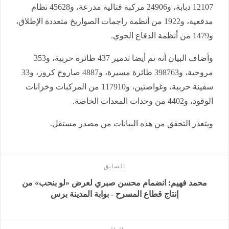
12107 دبابة، و24906 مركبة قتالية مدرعة، و45628 نظام
مدفعية، و1922 من أنظمة راجمات الصواريخ متعددة الإطلاق،
و1479 من أنظمة الدفاع الجوي.
وأضاف البيان أنه تم أيضا تدمير 437 طائرة حربية، و353
مروحية، و398763 طائرة مسيرة، و4887 صاروخ كروز، و33
سفينة حربية، وغواصتين، و117910 من المركبات وخزانات
الوقود، و4402 من وحدات المعدات الخاصة.
ويتعذر التحقق من هذه البيانات من مصدر مستقل.
السابق
محمد فهيم: انضمام محسن صبري لعرض «لو بنحب» من
إنتاج قطاع المسرح - بوابة المدينة برس