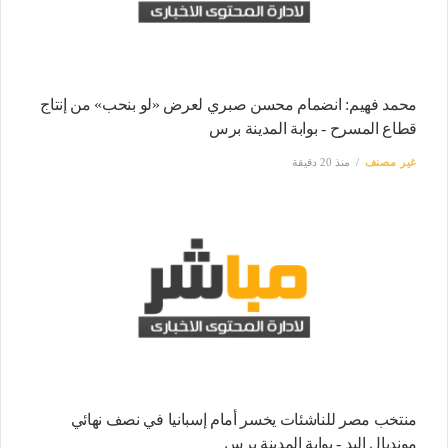
محمد فهيم: انضمام محسن صبري لعرض «لو بنحب» من إنتاج
قطاع المسرح - بوابة المدينة برس
غير مصنف
منذ 20 دقيقة
منتخب مصر للناشئات يخسر أمام إسبانيا في نصف نهائي
مونديال اليد - بوابة المدينة برس