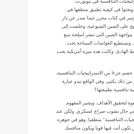
تيجيات التنافسية في نيوبورت.
 وبحثوا في كيفية تطبيق منطقها في
ؤتمر في كتاب محرر جيدا صدر عن دار
نهج على الصين الشيوعية، وخلصت إلى
ي مواجهة الصين التي تنشر أسلحة منع
 وتستطيع الغواصات السباحة تحت
 الهادئ. وكانت هذه ميزة أمريكية يجب
ى خصم جزءا من الاستراتيجيات التنافسية،
 من ذلك بكثير. وفي الواقع تبدو عبارة
ة تنافسية بطبيعتها؟
قوة لتحقيق الأهداف. ويشير المفهوم
هم في حال نشوب صراع عسكري. ولكن عند
جيات التنافسية" منطقيا. وهو في جوهره
 تكون أنت فيها قويا ويكون منافسك