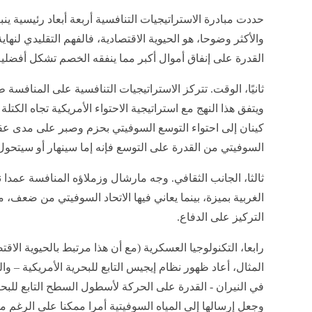
حددت مبادرة الاستراتيجيات التنافسية أربعة أبعاد رئيسية ين
والأكثر وضوحا، هو الحيوية الاقتصادية، فالفهم التقليدي لنه
القدرة على إنفاق أموال أكبر مما ينفقه الخصم تشكل أفضلية
ثانيًا، الوقت. تتركز الاستراتيجيات التنافسية على المنافسة 
ويتفق هذا النهج مع استراتيجية الاحتواء الأمريكية تجاه الكت
كينان إلى احتواء التوسع السوفيتي بحزم وصبر على مدى عقود
السوفيتي من القدرة على التوسع فإنه إما سينهار أو سيتحو
ثالثا، الجانب الثقافي. وجه مارشال وزملاؤه المنافسة عمدا نح
الغربية بميزة، بينما يعاني فيها الاتحاد السوفيتي من ضعف، 
التركيز على الدفاع.
رابعا، التكنولوجيا العسكرية (مع أن هذا مرتبط بالحيوية الا
المثال، أعاد ظهور نظام إيجيس التابع للبحرية الأمريكية – وال
في النيران - القدرة على الحركة لأسطول السطح التابع للبحر
وجعل إرسالها إلى المياه السوفيتية أمرا ممكنا على الرغم م