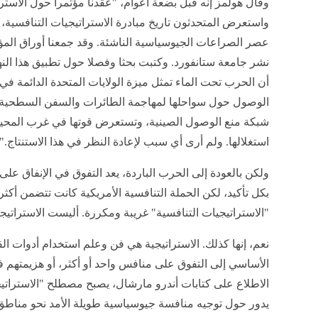
وقال هولمز إنه قبل بضعة أعوام، "عقدنا مؤتمرا حول الاسترا
واستعرض المتحدثون تاريخ مبادرة الاستراتيجيات التنافسية،
عصر الصراعات الجيوسياسية الناشئة. وقد جمعنا أوراق الم
نشر جامعة ستانفورد. وكتبت بحثا وفصلا حول تطبيق هذا ال
أن الحرب تحت الماء تمثل ميزة الولايات المتحدة الدائمة ف
الوصول حول سواحلها لمهاجمة الطائرات والسفن السطحية.
شبكة منع الوصول الصينية، وتستعرض قوتها في غرب المحيط
استغلالها. ولم أرى أي سبب لإعادة النظر في هذا الاستنتاج."
ولكن بالعودة إلى الحرب الباردة، يعد التفوق في الإنفاق عل
بكل تأكيد، لكن الحملة التنافسية الأمريكية كانت تتضمن أكثر
"الاستراتيجيات التنافسية" غريبة ومكررة. أليست الاستراتيجي
نعم، إنها كذلك. الاستراتيجية هي فن وعلم استخدام أدوات ال
الأساسي إلى التفوق على منافس واحد أو أكثر، أو هزيمت
الاطلاع على كتابات أندرو مارشال، يصبح مصطلح "الاستراتي
يدور حول توجيه منافسة جيوسياسية طويلة الأمد نحو مناطق