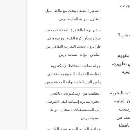
يجيات
السفير المضف يبحث مع مالطا سبل
التعاون - بوابة المدينة برس
سفير تركيا بالقاهرة: الاحتفاء بمحمد
نشر في: الخميس 9 يوليه 2026 - 10:19 ص | آخر تحديث: الخميس 9
صلاح يتجاوز كرة القدم.. ووجوده في
طرابزون يجسد التقارب الثقافي بين
البلدين - بوابة المدينة برس
 مفهوم
ي تطويره،
جولة مفاجئة لمحافظ الإسكندرية
يفية
لمتابعة الخدمات الطبية بمستشفى
رأس التين العام - بوابة المدينة برس
ة البحرية
انطلقت من الإسكندرية.. «تاكسي
 العامة
الخير» مبادرة إنسانية لنقل المرضى
تريست
إلى المستشفيات بالمجان - بوابة
عديد من
المدينة برس
باهظة
محافظ الوادي الجديد تودع الفائزين