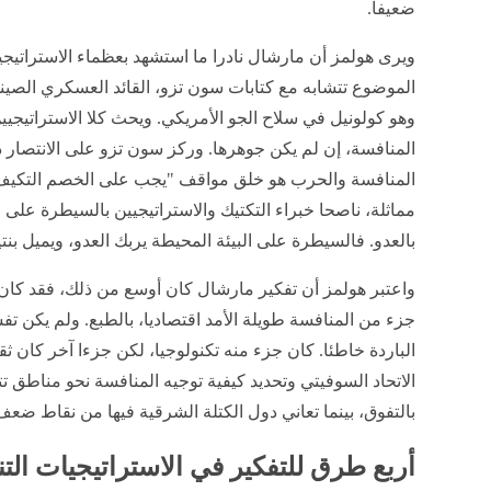
ضعيفا.
ويرى هولمز أن مارشال نادرا ما استشهد بعظماء الاستراتيجية
الموضوع تتشابه مع كتابات سون تزو، القائد العسكري الصين
وهو كولونيل في سلاح الجو الأمريكي. ويحث كلا الاستراتيجي
المنافسة، إن لم يكن جوهرها. وركز سون تزو على الانتصار 
المنافسة والحرب هو خلق مواقف "يجب على الخصم التكيف مع
مماثلة، ناصحا خبراء التكتيك والاستراتيجيين بالسيطرة على
بالعدو. فالسيطرة على البيئة المحيطة يربك العدو، ويميل بن
واعتبر هولمز أن تفكير مارشال كان أوسع من ذلك، فقد كان 
جزء من المنافسة طويلة الأمد اقتصاديا، بالطبع. ولم يكن تف
الباردة خاطئا. كان جزء منه تكنولوجيا، لكن جزءا آخر كان ث
الاتحاد السوفيتي وتحديد كيفية توجيه المنافسة نحو مناطق تتم
بالتفوق، بينما تعاني دول الكتلة الشرقية فيها من نقاط ضعف
أربع طرق للتفكير في الاستراتيجيات الت