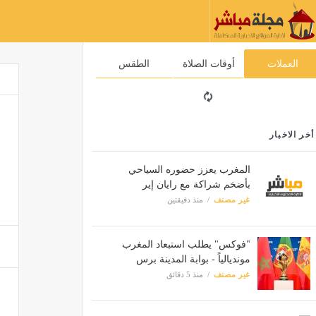
العملات
أوقات الصلاة
الطقس
أخر الاخبار
المغرب يعزز حضوره السياحي
بأضخم شراكة مع رايان إير
غير مصنف
منذ دقيقتين
"فوكس" يطلب استبعاد المغرب
مونديالياً - بوابة المدينة برس
غير مصنف
منذ 5 دقائق