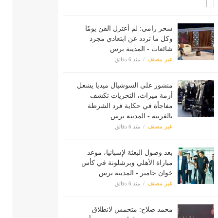
سحر رامي: لم أعتزل الفن يومًا
وكل ما تردد عن ابتعادي مجرد
شائعات - المدينة برس
غير مصنف
منذ 6 دقائق
منشور على السوشيال ميديا يشعل
أزمة ميراث، التحريات تكشف
مفاجأة في حكاية فرد الشرطة
بالغربية - المدينة برس
غير مصنف
منذ 6 دقائق
بعد وصول البعثة لإسبانيا، موعد
مباراة الأهلي وبرشلونة في كأس
خوان جامبر - المدينة برس
غير مصنف
منذ 6 دقائق
محمد صلاح: متحمس لانطلاق