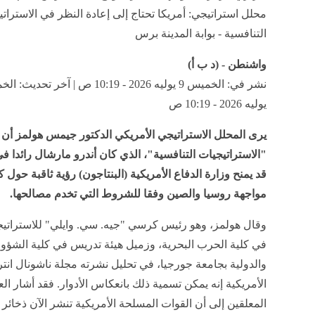
محلل استراتيجي: أمريكا تحتاج إلى إعادة النظر في الاسترات
التنافسية - بوابة المدينة برس
واشنطن - (د ب أ)
يوليه 2026 - 10:19 ص
يرى المحلل الاستراتيجي الأمريكي الدكتور جيمس هولمز أن
"الاستراتيجيات التنافسية"، الذي كان أندرو مارشال رائدا ف
قد يمنح وزارة الدفاع الأمريكية (البنتاجون) رؤية ثاقبة حول ك
مواجهة روسيا والصين وفقا للشروط التي تخدم مصالحها.
وقال هولمز، وهو رئيس كرسي "جيه. سي. وايلي" للاستراتيجي
في كلية الحرب البحرية، وزميل هيئة تدريس في كلية الشؤون
والدولية بجامعة جورجيا، في تحليل نشرته مجلة ناشونال ان
الأمريكية إنه يمكن تسمية ذلك بانعكاس الأدوار. فقد أشار ال
المعلقين إلى أن القوات المسلحة الأمريكية تنشر الآن ذخائر 