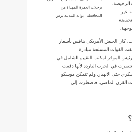
 الرخيصة.
برحلات العمرة المهداة من
ة غير
المحافظة - بوابة المدينة برس
منخفضة
وجهة.
ات، كان الجيش الأمريكي ينافس بأسعار
لقت القوات المسلحة مبادرة
الرئيس الموقر لمكتب التقييم الشامل في
 انتصرت في الحرب الباردة لأنها دفعت
سكري حتى الانهيار. ولم تتمكن موسكو
يات القرن الماضي، فاضطرت إلى
؟