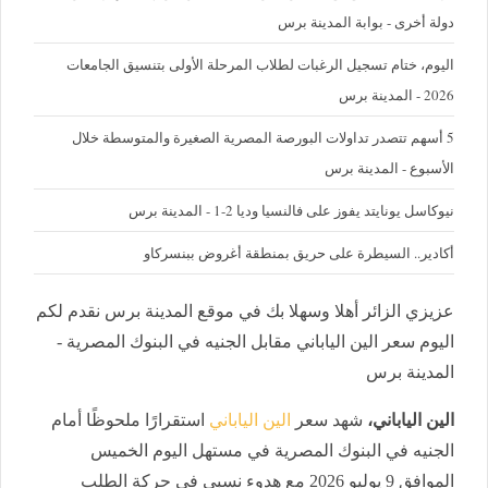
دولة أخرى - بوابة المدينة برس
اليوم، ختام تسجيل الرغبات لطلاب المرحلة الأولى بتنسيق الجامعات
2026 - المدينة برس
5 أسهم تتصدر تداولات البورصة المصرية الصغيرة والمتوسطة خلال
الأسبوع - المدينة برس
نيوكاسل يونايتد يفوز على فالنسيا وديا 2-1 - المدينة برس
أكادير.. السيطرة على حريق بمنطقة أغروض ببنسركاو
عزيزي الزائر أهلا وسهلا بك في موقع المدينة برس نقدم لكم
اليوم سعر الين الياباني مقابل الجنيه في البنوك المصرية -
المدينة برس
الين الياباني،
شهد سعر
الين الياباني
استقرارًا ملحوظًا أمام
الجنيه في البنوك المصرية في مستهل اليوم الخميس
الموافق 9 يوليو 2026 مع هدوء نسبي في حركة الطلب