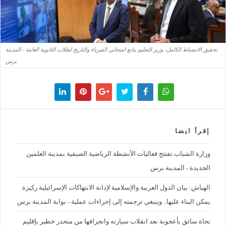
تحقيق الانضباط الكامل، وزير التعليم يتابع امتحاني الفيزياء والتاريخ لطلاب الثانوية العامة - المدينة
برس
إقرأ ايضا
وزارة الشباب تفتتح فعاليات الأنشطة الرياضية الصيفية بمدينة العلمين
الجديدة - المدينة برس
الهباش: بيان الدول العربية والإسلامية لإدانة الانتهاكات الإسرائيلية ركيزة
يمكن البناء عليها.. وينبغي ترجمته إلى إجراءات عملية - بوابة المدينة برس
نجاة سائق بأعجوبة بعد انقلاب سيارته وانجرافها من منحدر خطير بإقليم