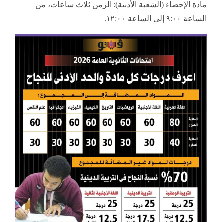
​مادة الإحصاء (الشعبة الأدبية): الزمن ثلاث ساعات، من
الساعة ٩:٠٠ إلى الساعة ١٢:٠٠.