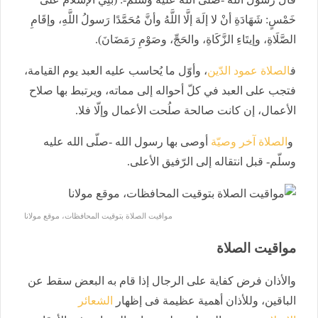
خَمْسٍ: شَهَادَةِ أنْ لا إلَهَ إلَّا اللَّهُ وأنَّ مُحَمَّدًا رَسولُ اللَّهِ، وإقَامِ
الصَّلَاةِ، وإيتَاءِ الزَّكَاةِ، والحَجِّ، وصَوْمِ رَمَضَانَ).
ف
الصلاة عمود الدّين
، وأوّل ما يُحاسب عليه العبد يوم القيامة،
فتجب على العبد في كلّ أحواله إلى مماته، ويرتبط بها صلاح
الأعمال، إن كانت صالحة صلُحت الأعمال وإلّا فلا.
و
الصلاة آخر وصيّة
أوصى بها رسول الله -صلّى الله عليه
وسلّم- قبل انتقاله إلى الرّفيق الأعلى.
مواقيت الصلاة بتوقيت المحافظات، موقع مولانا
مواقيت الصلاة
والأذان فرض كفاية على الرجال إذا قام به البعض سقط عن
الباقين، وللأذان أهمية عظيمة فى إظهار
الشعائر