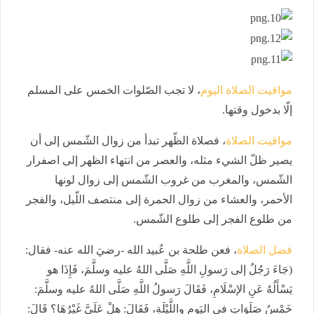
مواقيت الصلاة اليوم
، لا تجب الصّلوات الخمس على المسلم
إلّا بدخول وقتها.
مواقيت الصلاة
، فصلاة الظّهر تبدأ من زوال الشّمس إلى أن
يصير ظلّ الشيء مثله، والعصر من انتهاء الظهر إلى اصفرار
الشّمس، والمغرب من غروب الشّمس إلى زوال لونها
الأحمر، والعشاء من زوال الحمرة إلى منتصف اللّيل، والفجر
من طلوع الفجر إلى طلوع الشّمس.
فضل الصلاة
، فعن طلحة بن عُبيد الله -رضيَ الله عنه- فقال:
(جَاءَ رَجُلٌ إلى رَسولِ اللَّهِ صَلَّى اللهُ عليه وسلَّمَ، فَإِذَا هو
يَسْأَلُهُ عَنِ الإسْلَامِ، فَقَالَ رَسولُ اللَّهِ صَلَّى اللهُ عليه وسلَّمَ:
خَمْسُ صَلَوَاتٍ في اليَومِ واللَّيْلَةِ، فَقَالَ: هلْ عَلَيَّ غَيْرُهَا؟ قَالَ: