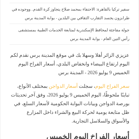
سفير تركيا بالقاهرة: الاحتفاء بمحمد صلاح يتجاوز كرة القدم.. ووجوده في
طرابزون يجسد التقارب الثقافي بين البلدين - بوابة المدينة برس
جولة مفاجئة لمحافظ الإسكندرية لمتابعة الخدمات الطبية بمستشفى
رأس التين العام - بوابة المدينة برس
عزيزي الزائر أهلا وسهلا بك في موقع المدينة برس نقدم لكم
اليوم ارتفاع البيضاء وانخفاض البلدي، أسعار الفراخ اليوم
الخميس 9 يوليو 2026 - المدينة برس
سعر الفراخ اليوم
، سجلت
أسعار الدواجن
بمختلف الأنواع،
تباينًا ملحوظًا، اليوم الخميس 9 يوليو 2026، وفق آخر تحديثات
بورصة الدواجن وبيانات البوابة الحكومية لأسعار السلع، في
ظل متابعة يومية لحركة البيع والشراء داخل المزارع
والأسواق والسلاسل التجارية.
أسعار الفراخ اليوم الخميس