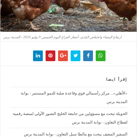
ارتفاع البيضاء وانخفاض البلدي، أسعار الفراخ اليوم الخميس 9 يوليو 2026 - المدينة برس
إقرأ ايضا
«الأهلي»... مركز رأسمالي قوي وقاعدة صلبة للنمو المستمر - بوابة
المدينة برس
الحويلة تبحث مع مسؤولين من جامعة الخليج التصور الأولي لمنصة رقمية
لقطاع التعاون - بوابة المدينة برس
السفير المضف يبحث مع مالطا سبل التعاون - بوابة المدينة برس