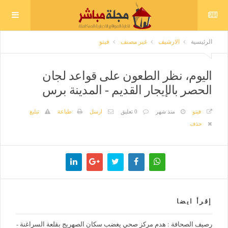
الرئيسية
الارشيف
غير مصنف
فيتو
اليوم، نظر الطعون على قواعد لجان
الحصر بالإيجار القديم - المدينة برس
فيتو
منذ شهر
0 تعليق
ارسل
طباعة
تبليغ
حذف
إقرأ ايضا
رصيف الصحافة : هدم مركز صحي يغضب سكان الصهريج بقلعة السراغنة -