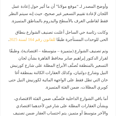
وأوضح المصدر لـ “موقع مولانا” أن ما أثير حول إعادة عمل
اللجان لإعادة تقييم التسعير غير صحيح، حيث إنه سيتم النظر
فقط لقاطني الغرف بالأسطح والبدروم بالمناطق المتميزة.
وكانت رئاسة حي الساحل أعلنت تصنيف الشوارع بنطاق
الحى للوحدات المستأجرة طبقًا
للقانون رقم 164 لسنة 2025
.
وتم تصنيف الشوارع (متميزة – متوسطة – اقتصادية)، وطبقًا
لقرار الدكتور إبراهيم صابر محافظ القاهرة بشأن لجان
التسعير بالمنطقة تُصنَّف الأبراج المطلة على شارع كورنيش
النيل وشارع دولتيان، وكذلك العقارات الكائنة بمنطقة أغا
خان التي تطل فقط على الواجهة المائية لكورنيش النيل حتى
كوبري المظلات، ضمن الفئة المتميزة.
أما باقي الشوارع الداخلية فتُصنَّف ضمن الفئة الاقتصادي،
وبشأن العقارات المطلة على شارعين لأحدهما اقتصادي
والآخر متوسط أو متميز، يتم احتساب العقار ضمن تصنيف