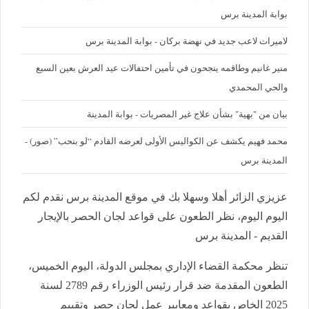
بوابة المدينة برس
لاميرات لاعب جديد في نهضة بركان - بوابة المدينة برس
منير غانيم وطاقمه ينجحون في تأمين احتفالات عيد العرش بعين السبع
والحي المحمدي
بيان من "بهية" بشأن علاج غير المصريات - بوابة المدينة
محمد فهيم يكشف عن الكواليس الأولى لعرضه القادم “لو بنحب” (صور) -
المدينة برس
عزيزي الزائر أهلا وسهلا بك في موقع المدينة برس نقدم لكم
اليوم اليوم، نظر الطعون على قواعد لجان الحصر بالإيجار
القديم - المدينة برس
تنظر محكمة القضاء الإداري بمجلس الدولة، اليوم الخميس،
الطعون المقدمة ضد قرار رئيس الوزراء رقم 2789 لسنة
2025 الخاص بقواعد ومعايير عمل لجان حصر وتقييم