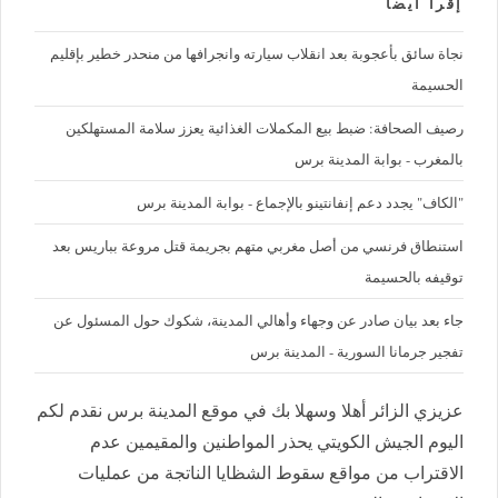
إقرأ ايضا
نجاة سائق بأعجوبة بعد انقلاب سيارته وانجرافها من منحدر خطير بإقليم
الحسيمة
رصيف الصحافة: ضبط بيع المكملات الغذائية يعزز سلامة المستهلكين
بالمغرب - بوابة المدينة برس
"الكاف" يجدد دعم إنفانتينو بالإجماع - بوابة المدينة برس
استنطاق فرنسي من أصل مغربي متهم بجريمة قتل مروعة بباريس بعد
توقيفه بالحسيمة
جاء بعد بيان صادر عن وجهاء وأهالي المدينة، شكوك حول المسئول عن
تفجير جرمانا السورية - المدينة برس
عزيزي الزائر أهلا وسهلا بك في موقع المدينة برس نقدم لكم
اليوم الجيش الكويتي يحذر المواطنين والمقيمين عدم
الاقتراب من مواقع سقوط الشظايا الناتجة من عمليات