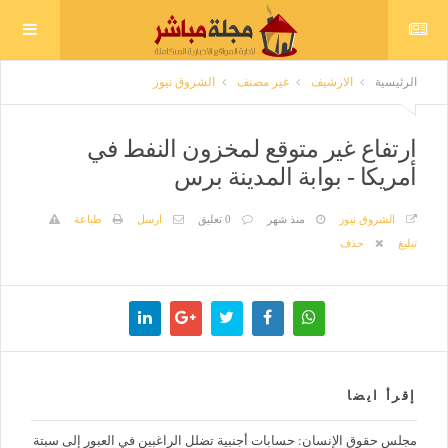
الرئيسية
الارشيف
غير مصنف
الشروق نيوز
ارتفاع غير متوقع لمخزون النفط في
أمريكا - بوابة المدينة برس
الشروق نيوز
منذ شهر
0 تعليق
ارسل
طباعة
تبليغ
حذف
إقرأ ايضا
مجلس حقوق الإنسان: حسابات أجنبية تضلل الراغبين في العبور إلى سبتة