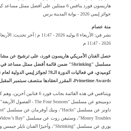
هاريسون فورد ينافس 6 ممثلين على أفضل ممثل مسا
جوائز إيمي 2026 - بوابة المدينة برس
منة عصام
2026 - 11:47 م
حصل الفنان الأمريكي هاريسون فورد، على ترشيح عن مشا
مسلسل "Shrinking" ضمن قائمة أفضل ممثل مساعد
كوم
Primetime Awards، المقرر انعقادها منتصف سبتمبر المقبل.
ويتنافس في هذه القائمة بجانب فورد 6 فنانين آخر
دومينجو عن مسلسل "The Four Seasons - الفصول
داونز عن 
يوري عن مسلسل "Shrinking"، وأخيرًا الفنان تايلر 