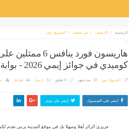
الرئيسية
الارشيف
غير مصنف
الشروق نيوز
هاريسون فورد ينافس
كوميدي في جوائز إيمي 2026 - بوابة المدينة برس
الشروق نيوز
منذ شهر
0 تعليق
ارسل
طباعة
تب
إنشر على الفيسبوك
إنشر على تويتر
عزيزي الزائر أهلا وسهلا بك في موقع المدينة برس نقدم لكم