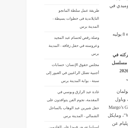
عد كوميدي في
طريقة عمل سلطة المانجو
التايلاندية فى خطوات بسيطة -
المدينة برس
نشر في: الأربعاء 8 يوليه 2026 - 11:47 م | آخر تحديث: الأربعاء 8 يوليه
وصلة رقص لحسام عبد المجيد
وعروسته في حفل زفافه - المدينة
برس
ركته في
 في مسلسل
مجلس حقوق الإنسان: حسابات
يدي، في فعاليات الدورة الـ78 لجوائز إيمي الدولية لعام 2026
أجنبية تضلل الراغبين في العبور إلى
سبتة - بوابة المدينة برس
ين، وهم كولمان
غادة عبد الرازق وبوسي في
 الأربعة"، وباول
المقدمة، نجوم الفن يتوافدون على
مسلسل "Hacks"، ونيك أوفرمان عن مسلسل "Margo’s Got
حفل شيرين عبد الوهاب بالساحل
Money Troubles"، وستيفن روت عن مسلسل "Widow’s Bay"، ومايكل
الشمالي - المدينة برس
جيمس ويليام عن
إسبانيا تفرض قيودا على القادمين