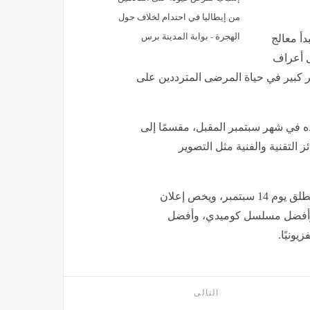
من إيطاليا في احتدام لخلاف حول
الهجرة - بوابة المدينة برس
 حين يبدأ معالج
ل أعراف
 كبير في حياة المرضى المترددين على
 المقرر انعقاده في شهر سبتمبر المقبل، مقسمًا إلى
ص إعلان الجوائز التقنية والفنية مثل التصوير
ويأتي تحت اسم إيمي برايم تايم، فهو الحفل الرئيسي الذي ينطلق يوم 14 سبتمبر، ويخص إعلان
 وأفضل مسلسل كوميدي، وأفضل
يونيًا.
التالى