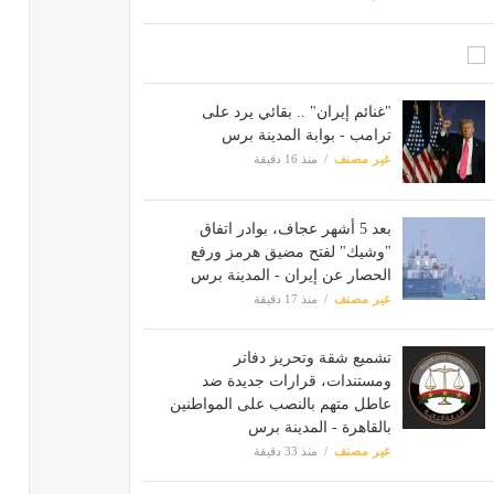
"غنائم إيران" .. بقائي يرد على
ترامب - بوابة المدينة برس
غير مصنف
منذ 16 دقيقة
بعد 5 أشهر عجاف، بوادر اتفاق
"وشيك" لفتح مضيق هرمز ورفع
الحصار عن إيران - المدينة برس
غير مصنف
منذ 17 دقيقة
تشميع شقة وتحريز دفاتر
ومستندات، قرارات جديدة ضد
عاطل متهم بالنصب على المواطنين
بالقاهرة - المدينة برس
غير مصنف
منذ 33 دقيقة