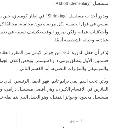
مسلسل "Abbott Elementary".
وتدور أحداث مسلسل "Shrinking" في إطار كوميدي،
نفسي في قول الحقيقة لكل مرضاه دون مجاملة، مخالفًا ك
وأخلاقيات عمله، ولكن بمرور الوقت يكتشف تسببه في تغيير
عيادته، وحياته الشخصية أيضًا.
يُذكر أن حفل الدورة الـ78 من جوائز الإيمي من
قسمين؛ الأول ينطلق يومي 5 و6 سبتمبر، ويخ
والموسيقى والمؤثرات البصرية، أما القسم الثاني.
الفائزين في الأقسام الكبرى، وهي أفضل مسلسل درامي،
مسلسل محدود، وجوائز التمثيل، وهو الحفل الذي يتم نقله تلفز
السابق