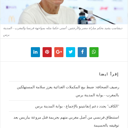
ديشامب يشيد بحكم مباراة مصر والأرجنتين: أتمنى حكما مثله بمواجهة فرنسا والمغرب - المدينة
برس
إقرأ ايضا
رصيف الصحافة: ضبط بيع المكملات الغذائية يعزز سلامة المستهلكين
بالمغرب - بوابة المدينة برس
"الكاف" يجدد دعم إنفانتينو بالإجماع - بوابة المدينة برس
استنطاق فرنسي من أصل مغربي متهم بجريمة قتل مروعة بباريس بعد
توقيفه بالحسيمة