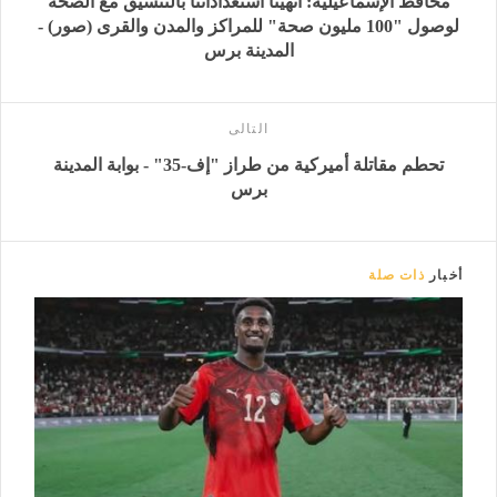
محافظ الإسماعيلية: أنهينا استعداداتنا بالتنسيق مع الصحة
لوصول "100 مليون صحة" للمراكز والمدن والقرى (صور) -
المدينة برس
التالى
تحطم مقاتلة أميركية من طراز "إف-35" - بوابة المدينة
برس
أخبار
ذات صلة