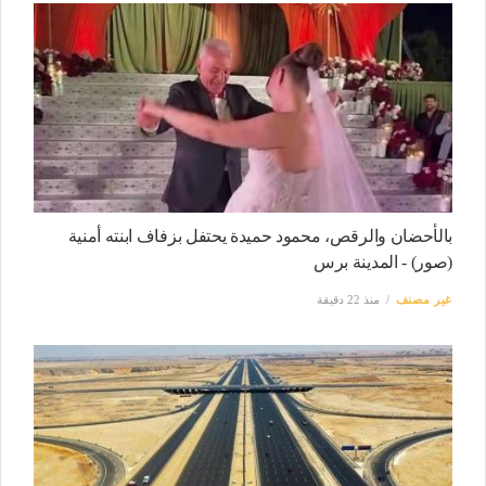
بالأحضان والرقص، محمود حميدة يحتفل بزفاف ابنته أمنية
(صور) - المدينة برس
غير مصنف
منذ 22 دقيقة