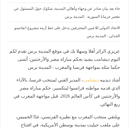
جاء بعد بيان صادر عن وجهاء وأهالي المدينة، شكوك حول المسئول عن
تفجير جرمانا السورية - المدينة برس
الاتحاد الدولي للاعبين المحترفين يدخل على خط أزمة مشروع انفانتينو
الجدلي - المدينة برس
عزيزي الزائر أهلا وسهلا بك في موقع المدينة برس نقدم لكم
اليوم ديشامب يشيد بحكم مباراة مصر والأرجنتين: أتمنى
حكما مثله بمواجهة فرنسا والمغرب - المدينة برس
أشاد ديدييه
ديشامب
، المدير الفني لمنتخب فرنسا، بالأداء
الذي قدمه مواطنه فرانسوا ليتكسير، حكم مباراة مصر
والأرجنتين في كأس العالم 2026، قبل مواجهة المغرب في
ربع النهائي.
ويلتقي منتخب المغرب مع نظيره الفرنسي، غدًا الخميس،
على ملعب جيليت بمدينة بوسطن الأمريكية، في افتتاح