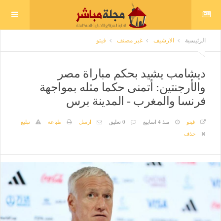
الرئيسية
الارشيف
غير مصنف
فيتو
ديشامب يشيد بحكم مباراة مصر
والأرجنتين: أتمنى حكما مثله بمواجهة
فرنسا والمغرب - المدينة برس
فيتو
منذ 4 اسابيع
0 تعليق
ارسل
طباعة
تبليغ
حذف