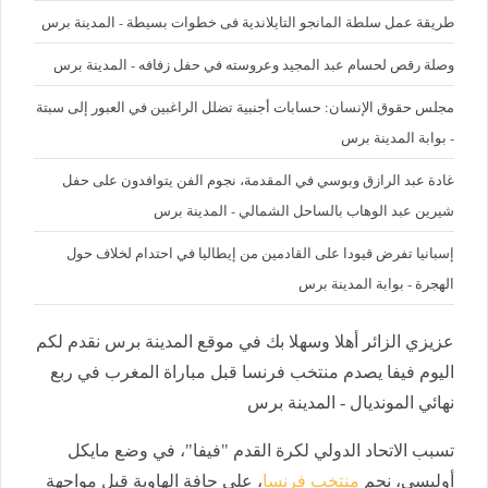
طريقة عمل سلطة المانجو التايلاندية فى خطوات بسيطة - المدينة برس
وصلة رقص لحسام عبد المجيد وعروسته في حفل زفافه - المدينة برس
مجلس حقوق الإنسان: حسابات أجنبية تضلل الراغبين في العبور إلى سبتة
- بوابة المدينة برس
غادة عبد الرازق وبوسي في المقدمة، نجوم الفن يتوافدون على حفل
شيرين عبد الوهاب بالساحل الشمالي - المدينة برس
إسبانيا تفرض قيودا على القادمين من إيطاليا في احتدام لخلاف حول
الهجرة - بوابة المدينة برس
عزيزي الزائر أهلا وسهلا بك في موقع المدينة برس نقدم لكم
اليوم فيفا يصدم منتخب فرنسا قبل مباراة المغرب في ربع
نهائي المونديال - المدينة برس
تسبب الاتحاد الدولي لكرة القدم "فيفا"، في وضع مايكل
أوليسي، نجم
منتخب فرنسا
، على حافة الهاوية قبل مواجهة