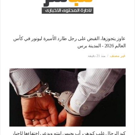
عاوز يتجوزها، القبض على رجل طارد الأميرة ليونور في كأس
العالم 2026 - المدينة برس
غير مصنف
منذ 21 دقيقة
كيد الرجال غلب كيدهن، أب يحبس ابنته ويدعي اختفاءها لإجبار