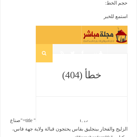
حجم الخط:
استمع للخبر
" title="صناع
الزليج والفخار ببنجليق بفاس يحتجون قبالة ولاية جهة فاس،