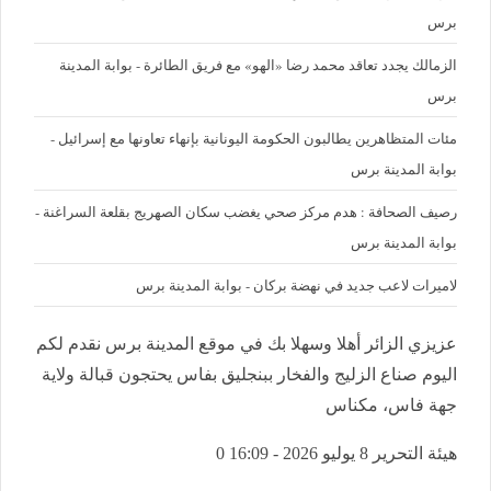
برس
الزمالك يجدد تعاقد محمد رضا «الهو» مع فريق الطائرة - بوابة المدينة
برس
مئات المتظاهرين يطالبون الحكومة اليونانية بإنهاء تعاونها مع إسرائيل -
بوابة المدينة برس
رصيف الصحافة : هدم مركز صحي يغضب سكان الصهريج بقلعة السراغنة -
بوابة المدينة برس
لاميرات لاعب جديد في نهضة بركان - بوابة المدينة برس
عزيزي الزائر أهلا وسهلا بك في موقع المدينة برس نقدم لكم
اليوم صناع الزليج والفخار ببنجليق بفاس يحتجون قبالة ولاية
جهة فاس، مكناس
هيئة التحرير
8 يوليو 2026 - 16:09
0