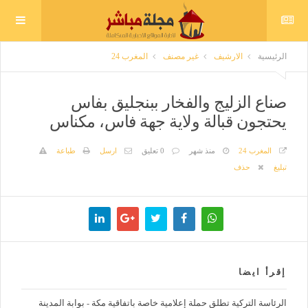
الرئيسية
الارشيف
غير مصنف
المغرب 24
صناع الزليج والفخار ببنجليق بفاس
يحتجون قبالة ولاية جهة فاس، مكناس
المغرب 24
منذ شهر
0 تعليق
ارسل
طباعة
تبليغ
حذف
إقرأ ايضا
الرئاسة التركية تطلق حملة إعلامية خاصة باتفاقية مكة - بوابة المدينة