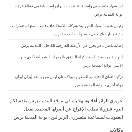
استشهاد فلسطيني وإصابة 10 آخرين بنيران إسرائيلية في قطاع غزة -
بوابة المدينة برس
رئيس شعبة المواد البترولية: شركات الاستكشاف قامت بضخ استثمارات
بـ4,5 مليار دولار خلال 3 سنوات - المدينة برس
إصابة ناصر ماهر بجزع في الأربطة الخارجية للكاحل - المدينة برس
‪انتهازية موسمية.. أسعار كراء الشقق بالوجهات الشمالية تكوي جيوب
الأسر - بوابة المدينة برس
تركيا: اتفاق الدفاع مع السعودية وباكستان ليس موجها ضد إيران أو أي
دولة أخرى - بوابة المدينة برس
عزيزي الزائر أهلا وسهلا بك في موقع المدينة برس نقدم لكم
اليوم فنزويلا تطلب الإفراج عن أصولها المجمدة بفعل
العقوبات لمساعدة متضرري الزلزالين - بوابة المدينة برس
وكالات