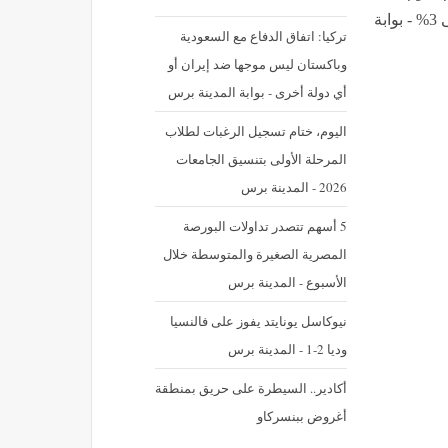
صندوق النقد الدولي يخفض توقعات نمو الاقتصاد العالمي إلى 3% - بوابة
تركيا: اتفاق الدفاع مع السعودية
وباكستان ليس موجها ضد إيران أو
أي دولة أخرى - بوابة المدينة برس
اليوم، ختام تسجيل الرغبات لطلاب
المرحلة الأولى بتنسيق الجامعات
2026 - المدينة برس
5 أسهم تتصدر تداولات البورصة
المصرية الصغيرة والمتوسطة خلال
الأسبوع - المدينة برس
نيوكاسل يونايتد يفوز على فالنسيا
وديا 2-1 - المدينة برس
أكادير.. السيطرة على حريق بمنطقة
أغروض ببنسركاو