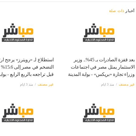
أخبار
ذات صلة
بعد قفزة الصادرات بـ 45%.. وزير
استطلاع لـ «رويترز» يرجح ارت
الاستثمار يمثل مصر في اجتماعات
التضخم ف
وزراء تجارة «بريكس» - بوابة المدينة
قبل تراجعه بالربع الرابع - بواب
غير مصنف
منذ 3 ايام
غير مصنف
منذ 3 ايام