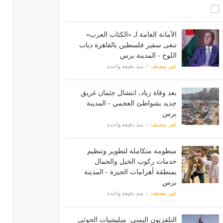
الأمانة العامة لـ «الكتاب العرب»
تنعى سفير فلسطين بالقاهرة دياب
اللوح - المدينة برس
غير مصنف
منذ دقيقة واحدة
بعد وفاة زياد، انتشال جثمان غريق
جديد بشواطئ العجمي - المدينة
برس
غير مصنف
منذ دقيقة واحدة
منظومة متكاملة لتطوير وتنظيم
خدمات ركوب الخيل والجمال
بمنطقة أهرامات الجيزة - المدينة
برس
غير مصنف
منذ دقيقة واحدة
التلفزيون اليمني: ميليشيات الحوثي