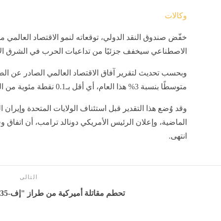
وكالات
خفّض صندوق النقد الدولي، توقعاته لنمو الاقتصاد العالمي مجد
الاصطناعي سيخفف جزئيًا من تداعيات الحرب في الشرق ا
وبحسب تحديث لتقرير آفاق الاقتصاد العالمي الصادر عن الصن
متوسطًا بنسبة 3% هذا العام، أي أقل بـ0.1 نقطة مئوية من التوقعات التي صدرت في أبريل.
وقد وُضع هذا التقدير قبل استئناف الولايات المتحدة وإيران ا
الماضية، وإعلان الرئيس الأمريكي دونالد ترامب، أن اتفاق و
انتهى.
التالى
تحطم مقاتلة أميركية من طراز "إف-35" - بوابة المدينة برس