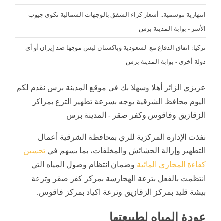
‪انتهازية موسمية.. أسعار كراء الشقق بالوجهات الشمالية تكوي جيوب
الأسر - بوابة المدينة برس
تركيا: اتفاق الدفاع مع السعودية وباكستان ليس موجها ضد إيران أو أي
دولة أخرى - بوابة المدينة برس
عزيزي الزائر أهلا وسهلا بك في موقع المدينة برس نقدم لكم
اليوم محافظ الشرقية يوجه بسرعة تطهير الترع بمراكز
الزقازيق وفاقوس وكفر صقر - المدينة برس
نفذت الإدارة المركزية للري بمحافظة الشرقية أعمال
التطهير وإزالة الحشائش والمخلفات، بما يسهم في
تحسين
كفاءة المجاري المائية
وضمان انتظام وصول المياه التي
انتظمت بالفعل بترعة الهجارسة بمركز كفر صقر وترعة
بيشة قليد بمركز الزقازيق وترعة اكياد بمركز فاقوس.
عودة المياه لطبيعتها