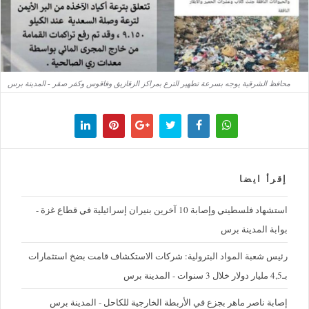
محافظ الشرقية يوجه بسرعة تطهير الترع بمراكز الزقازيق وفاقوس وكفر صقر - المدينة برس
إقرأ ايضا
استشهاد فلسطيني وإصابة 10 آخرين بنيران إسرائيلية في قطاع غزة -
بوابة المدينة برس
رئيس شعبة المواد البترولية: شركات الاستكشاف قامت بضخ استثمارات
بـ4,5 مليار دولار خلال 3 سنوات - المدينة برس
إصابة ناصر ماهر بجزع في الأربطة الخارجية للكاحل - المدينة برس